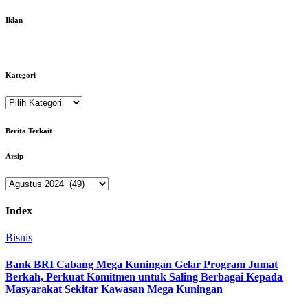
pos
Iklan
Kategori
Kategori
Berita Terkait
Arsip
Arsip
Index
Bisnis
Bank BRI Cabang Mega Kuningan Gelar Program Jumat
Berkah, Perkuat Komitmen untuk Saling Berbagai Kepada
Masyarakat Sekitar Kawasan Mega Kuningan