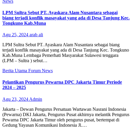
News
LPM Sultra Sebut PT. Ayaskara Alam Nusantara sebagai
biang terjadi konflik masayakat yang ada di Desa Tanjung Kec.
Tongkuno Kab.Muna
Agu 25, 2024
arab ali
LPM Sultra Sebut PT. Ayaskara Alam Nusantara sebagai biang
terjadi konflik masayakat yang ada di Desa Tanjung Kec. Tongkuno
Kab.Muna Lembaga Pemerhati Masyarakat Sulawesi tenggara
(LPM – Sultra ) sebut…
Berita Utama
Forum
News
Pelantikan Pengurus Pewarna DPC Jakarta Timur Periode
2024 – 2025
Agu 23, 2024
Admin
Jakarta – Dewan Pengurus Persatuan Wartawan Nasrani Indonesia
(Pewarna) DKI Jakarta, Pengurus Pusat akhirnya melantik Pengurus
Pewarna DPC Jakarta Timur oleh pengurus pusat, bertempat di
Gedung Yayasan Komunikasi Indonesia Jl.…