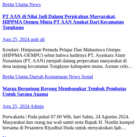
Berita Utama
News
PT AAN di Nilai Jadi Dalang Perpicahan Masyarakat,
HIPPMA Oempu Minta PT AAN Angkat Dari Kecamatan
Tongkuno
Agu 25, 2024
arab ali
Kendari- Himpunan Pemuda Pelajar Dan Mahasiswa Oempu
(HIPPMA-OEMPU) sebut bahwa hadirnya PT. Ayaskara Alam
Nusantara (PT. AAN) menjadi dalang perpecahan masyarakat di
desa tanjung kecamatan Tongkuno kabupaten muna. Azman celo…
Berita Utama
Daerah
Keagamaan
News
Sosial
Warga Bergotong Royong Membongkar Tembok Pembatas
Untuk Sarana Agama
Agu 25, 2024
Admin
Purwakarta | Pada pukul 07.00 Wib, hari Sabtu, 24 Agustus 2024.
Masyarakat dan orang tua wali santri serta Bapak H. Nurdin kumpul
bersama di Pesantren Riyadhul Huda untuk menyaksikan Ijab…