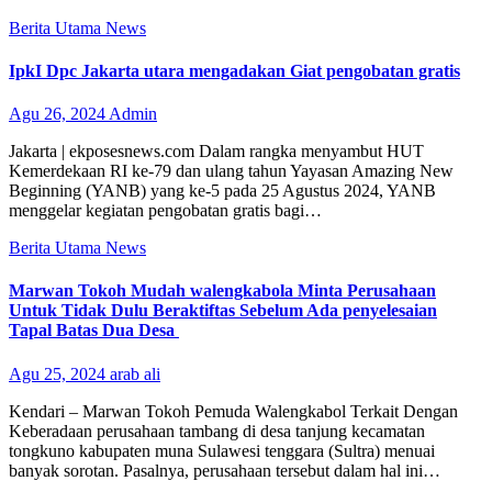
Berita Utama
News
IpkI Dpc Jakarta utara mengadakan Giat pengobatan gratis
Agu 26, 2024
Admin
Jakarta | ekposesnews.com Dalam rangka menyambut HUT
Kemerdekaan RI ke-79 dan ulang tahun Yayasan Amazing New
Beginning (YANB) yang ke-5 pada 25 Agustus 2024, YANB
menggelar kegiatan pengobatan gratis bagi…
Berita Utama
News
Marwan Tokoh Mudah walengkabola Minta Perusahaan
Untuk Tidak Dulu Beraktiftas Sebelum Ada penyelesaian
Tapal Batas Dua Desa
Agu 25, 2024
arab ali
Kendari – Marwan Tokoh Pemuda Walengkabol Terkait Dengan
Keberadaan perusahaan tambang di desa tanjung kecamatan
tongkuno kabupaten muna Sulawesi tenggara (Sultra) menuai
banyak sorotan. Pasalnya, perusahaan tersebut dalam hal ini…