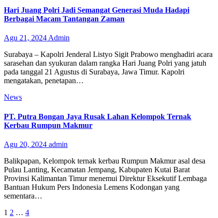
Hari Juang Polri Jadi Semangat Generasi Muda Hadapi
Berbagai Macam Tantangan Zaman
Agu 21, 2024
Admin
Surabaya – Kapolri Jenderal Listyo Sigit Prabowo menghadiri acara
sarasehan dan syukuran dalam rangka Hari Juang Polri yang jatuh
pada tanggal 21 Agustus di Surabaya, Jawa Timur. Kapolri
mengatakan, penetapan…
News
PT. Putra Bongan Jaya Rusak Lahan Kelompok Ternak
Kerbau Rumpun Makmur
Agu 20, 2024
admin
Balikpapan, Kelompok ternak kerbau Rumpun Makmur asal desa
Pulau Lanting, Kecamatan Jempang, Kabupaten Kutai Barat
Provinsi Kalimantan Timur menemui Direktur Eksekutif Lembaga
Bantuan Hukum Pers Indonesia Lemens Kodongan yang
sementara…
Paginasi
1
2
…
4