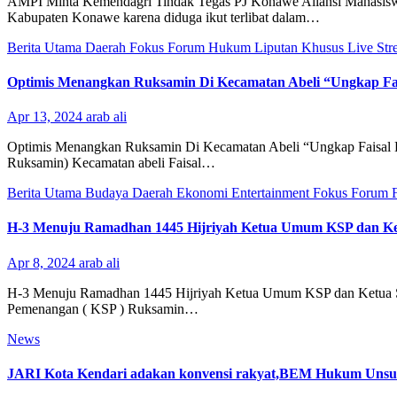
AMPI Minta Kemendagri Tindak Tegas PJ Konawe Aliansi Mahasis
Kabupaten Konawe karena diduga ikut terlibat dalam…
Berita Utama
Daerah
Fokus
Forum
Hukum
Liputan Khusus
Live St
Optimis Menangkan Ruksamin Di Kecamatan Abeli “Ungkap Fais
Apr 13, 2024
arab ali
Optimis Menangkan Ruksamin Di Kecamatan Abeli “Ungkap Faisal Ke
Ruksamin) Kecamatan abeli Faisal…
Berita Utama
Budaya
Daerah
Ekonomi
Entertainment
Fokus
Forum
H-3 Menuju Ramadhan 1445 Hijriyah Ketua Umum KSP dan Ke
Apr 8, 2024
arab ali
H-3 Menuju Ramadhan 1445 Hijriyah Ketua Umum KSP dan Ketua S
Pemenangan ( KSP ) Ruksamin…
News
JARI Kota Kendari adakan konvensi rakyat,BEM Hukum Unsult