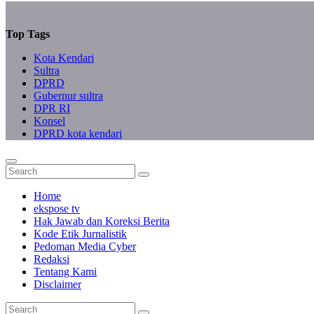
Top Tags
Kota Kendari
Sultra
DPRD
Gubernur sultra
DPR RI
Konsel
DPRD kota kendari
Home
ekspose tv
Hak Jawab dan Koreksi Berita
Kode Etik Jurnalistik
Pedoman Media Cyber
Redaksi
Tentang Kami
Disclaimer