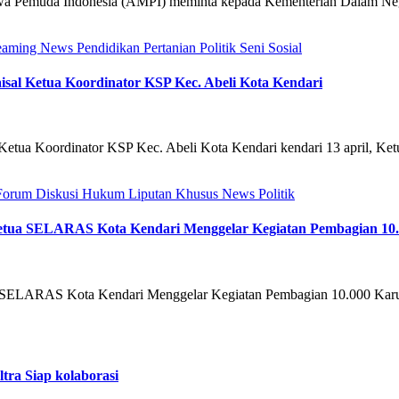
wa Pemuda Indonesia (AMPI) meminta kepada Kementerian Dalam Ne
reaming
News
Pendidikan
Pertanian
Politik
Seni
Sosial
al Ketua Koordinator KSP Kec. Abeli Kota Kendari
tua Koordinator KSP Kec. Abeli Kota Kendari kendari 13 april, Ke
Forum Diskusi
Hukum
Liputan Khusus
News
Politik
tua SELARAS Kota Kendari Menggelar Kegiatan Pembagian 10.
ELARAS Kota Kendari Menggelar Kegiatan Pembagian 10.000 Karun
ra Siap kolaborasi