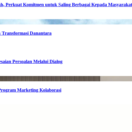
, Perkuat Komitmen untuk Saling Berbagai Kepada Masyaraka
h Transformasi Danantara
esaian Persoalan Melalui Dialog
 Program Marketing Kolaborasi