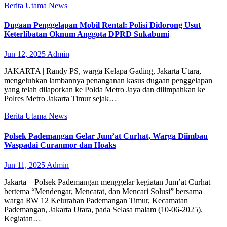
Berita Utama
News
Dugaan Penggelapan Mobil Rental: Polisi Didorong Usut
Keterlibatan Oknum Anggota DPRD Sukabumi
Jun 12, 2025
Admin
JAKARTA | Randy PS, warga Kelapa Gading, Jakarta Utara,
mengeluhkan lambannya penanganan kasus dugaan penggelapan
yang telah dilaporkan ke Polda Metro Jaya dan dilimpahkan ke
Polres Metro Jakarta Timur sejak…
Berita Utama
News
Polsek Pademangan Gelar Jum’at Curhat, Warga Diimbau
Waspadai Curanmor dan Hoaks
Jun 11, 2025
Admin
Jakarta – Polsek Pademangan menggelar kegiatan Jum’at Curhat
bertema “Mendengar, Mencatat, dan Mencari Solusi” bersama
warga RW 12 Kelurahan Pademangan Timur, Kecamatan
Pademangan, Jakarta Utara, pada Selasa malam (10-06-2025).
Kegiatan…