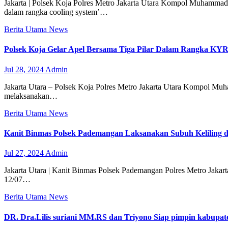
Jakarta | Polsek Koja Polres Metro Jakarta Utara Kompol Muhamma
dalam rangka cooling system’…
Berita Utama
News
Polsek Koja Gelar Apel Bersama Tiga Pilar Dalam Rangka KYRD
Jul 28, 2024
Admin
Jakarta Utara – Polsek Koja Polres Metro Jakarta Utara Kompol Muh
melaksanakan…
Berita Utama
News
Kanit Binmas Polsek Pademangan Laksanakan Subuh Keliling d
Jul 27, 2024
Admin
Jakarta Utara | Kanit Binmas Polsek Pademangan Polres Metro Jakar
12/07…
Berita Utama
News
DR. Dra.Lilis suriani MM.RS dan Triyono Siap pimpin kabup