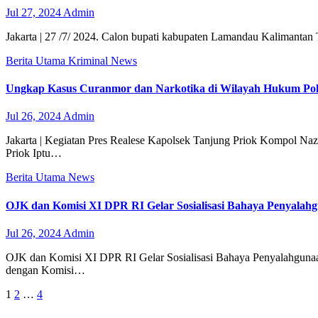
Jul 27, 2024
Admin
Jakarta | 27 /7/ 2024. Calon bupati kabupaten Lamandau Kalimantan
Berita Utama
Kriminal
News
Ungkap Kasus Curanmor dan Narkotika di Wilayah Hukum Pol
Jul 26, 2024
Admin
Jakarta | Kegiatan Pres Realese Kapolsek Tanjung Priok Kompol Na
Priok Iptu…
Berita Utama
News
OJK dan Komisi XI DPR RI Gelar Sosialisasi Bahaya Penyalahg
Jul 26, 2024
Admin
OJK dan Komisi XI DPR RI Gelar Sosialisasi Bahaya Penyalahgunaan
dengan Komisi…
Paginasi
1
2
…
4
pos