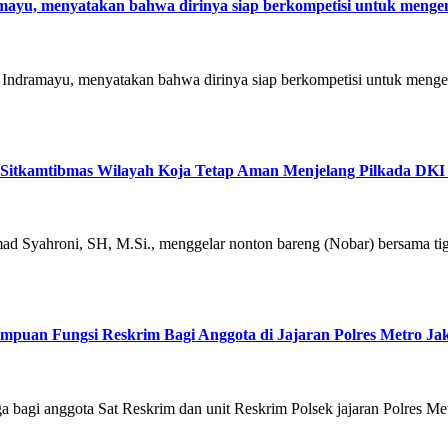
mayu, menyatakan bahwa dirinya siap berkompetisi untuk menge
n Indramayu, menyatakan bahwa dirinya siap berkompetisi untuk men
a Sitkamtibmas Wilayah Koja Tetap Aman Menjelang Pilkada DKI
ad Syahroni, SH, M.Si., menggelar nonton bareng (Nobar) bersama ti
ampuan Fungsi Reskrim Bagi Anggota di Jajaran Polres Metro Ja
a bagi anggota Sat Reskrim dan unit Reskrim Polsek jajaran Polres Me