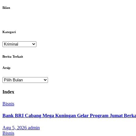
pos
Iklan
Kategori
Kategori
Berita Terkait
Arsip
Arsip
Index
Bisnis
Bank BRI Cabang Mega Kuningan Gelar Program Jumat Berkah
Agu 5, 2026
admin
Bisnis