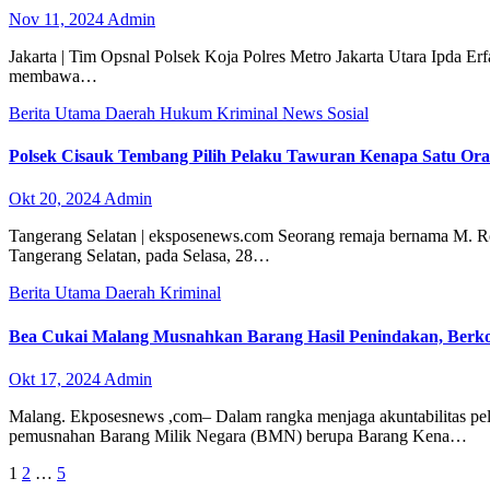
Nov 11, 2024
Admin
Jakarta | Tim Opsnal Polsek Koja Polres Metro Jakarta Utara Ipda Er
membawa…
Berita Utama
Daerah
Hukum
Kriminal
News
Sosial
Polsek Cisauk Tembang Pilih Pelaku Tawuran Kenapa Satu Or
Okt 20, 2024
Admin
Tangerang Selatan | eksposenews.com Seorang remaja bernama M. R
Tangerang Selatan, pada Selasa, 28…
Berita Utama
Daerah
Kriminal
Bea Cukai Malang Musnahkan Barang Hasil Penindakan, Berk
Okt 17, 2024
Admin
Malang. Ekposesnews ,com– Dalam rangka menjaga akuntabilitas pela
pemusnahan Barang Milik Negara (BMN) berupa Barang Kena…
Paginasi
1
2
…
5