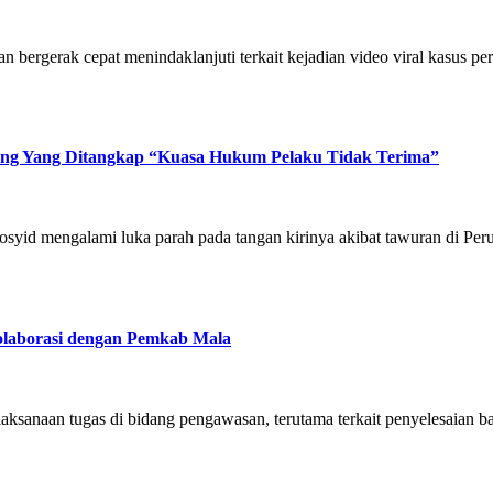
fan bergerak cepat menindaklanjuti terkait kejadian video viral kasus 
ang Yang Ditangkap “Kuasa Hukum Pelaku Tidak Terima”
osyid mengalami luka parah pada tangan kirinya akibat tawuran di P
olaborasi dengan Pemkab Mala
ksanaan tugas di bidang pengawasan, terutama terkait penyelesaian 