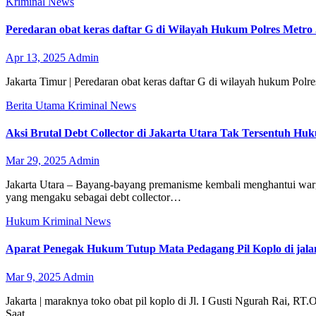
Kriminal
News
Peredaran obat keras daftar G di Wilayah Hukum Polres Metro
Apr 13, 2025
Admin
Jakarta Timur | Peredaran obat keras daftar G di wilayah hukum Polr
Berita Utama
Kriminal
News
Aksi Brutal Debt Collector di Jakarta Utara Tak Tersentuh Hu
Mar 29, 2025
Admin
Jakarta Utara – Bayang-bayang premanisme kembali menghantui warg
yang mengaku sebagai debt collector…
Hukum
Kriminal
News
Aparat Penegak Hukum Tutup Mata Pedagang Pil Koplo di jal
Mar 9, 2025
Admin
Jakarta | maraknya toko obat pil koplo di Jl. I Gusti Ngurah Rai, R
Saat…