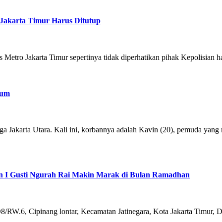
 Jakarta Timur Harus Ditutup
es Metro Jakarta Timur sepertinya tidak diperhatikan pihak Kepolisian
kum
a Jakarta Utara. Kali ini, korbannya adalah Kavin (20), pemuda yan
an I Gusti Ngurah Rai Makin Marak di Bulan Ramadhan
T.O8/RW.6, Cipinang lontar, Kecamatan Jatinegara, Kota Jakarta Timur, 