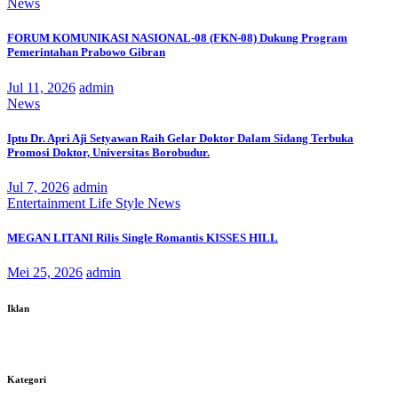
News
FORUM KOMUNIKASI NASIONAL-08 (FKN-08) Dukung Program
Pemerintahan Prabowo Gibran
Jul 11, 2026
admin
News
Iptu Dr. Apri Aji Setyawan Raih Gelar Doktor Dalam Sidang Terbuka
Promosi Doktor, Universitas Borobudur.
Jul 7, 2026
admin
Entertainment
Life Style
News
MEGAN LITANI Rilis Single Romantis KISSES HILL
Mei 25, 2026
admin
Iklan
Kategori