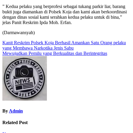
” Kedua pelaku yang berprofesi sebagai tukang parkir liar, barang
bukti juga diamankan di Polsek Koja dan kami akan berkoordinasi
dengan dinas sosial kami serahkan kedua pelaku untuk di bina,”
jelas Panit Reskrim Ipda Moh. Erfan.
(Darmawansyah)
Navigasi
Kanit Reskrim Polsek Koja Berhasil Amankan Satu Orang pelaku
yang Membawa Narkotika Jenis Sabu
pos
Mewujudkan Pemilu yang Berkualitas dan Berintegritas
By
Admin
Related Post