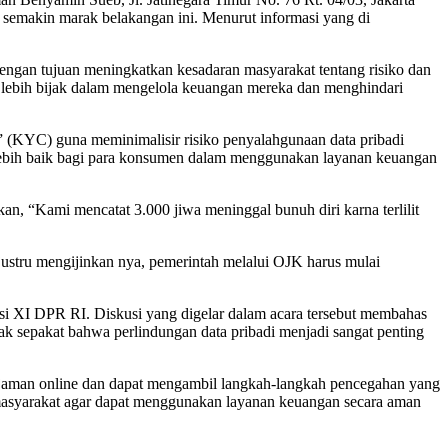
 semakin marak belakangan ini. Menurut informasi yang di
 dengan tujuan meningkatkan kesadaran masyarakat tentang risiko dan
di lebih bijak dalam mengelola keuangan mereka dan menghindari
(KYC) guna meminimalisir risiko penyalahgunaan data pribadi
lebih baik bagi para konsumen dalam menggunakan layanan keuangan
an, “Kami mencatat 3.000 jiwa meninggal bunuh diri karna terlilit
justru mengijinkan nya, pemerintah melalui OJK harus mulai
isi XI DPR RI. Diskusi yang digelar dalam acara tersebut membahas
ak sepakat bahwa perlindungan data pribadi menjadi sangat penting
pinjaman online dan dapat mengambil langkah-langkah pencegahan yang
masyarakat agar dapat menggunakan layanan keuangan secara aman