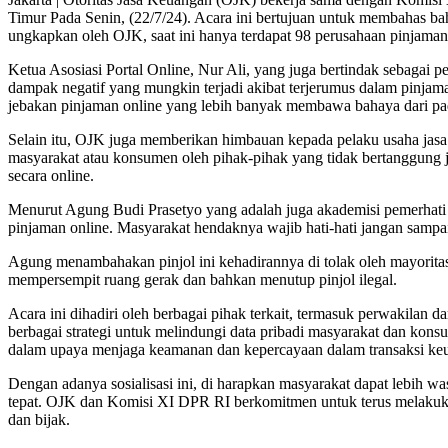
Timur Pada Senin, (22/7/24). Acara ini bertujuan untuk membahas ba
ungkapkan oleh OJK, saat ini hanya terdapat 98 perusahaan pinjaman 
Ketua Asosiasi Portal Online, Nur Ali, yang juga bertindak sebagai 
dampak negatif yang mungkin terjadi akibat terjerumus dalam pinjama
jebakan pinjaman online yang lebih banyak membawa bahaya dari pad
Selain itu, OJK juga memberikan himbauan kepada pelaku usaha jas
masyarakat atau konsumen oleh pihak-pihak yang tidak bertanggung
secara online.
Menurut Agung Budi Prasetyo yang adalah juga akademisi pemerhati pi
pinjaman online. Masyarakat hendaknya wajib hati-hati jangan sampai 
Agung menambahakan pinjol ini kehadirannya di tolak oleh mayoritas
mempersempit ruang gerak dan bahkan menutup pinjol ilegal.
Acara ini dihadiri oleh berbagai pihak terkait, termasuk perwakila
berbagai strategi untuk melindungi data pribadi masyarakat dan kons
dalam upaya menjaga keamanan dan kepercayaan dalam transaksi keu
Dengan adanya sosialisasi ini, di harapkan masyarakat dapat lebih 
tepat. OJK dan Komisi XI DPR RI berkomitmen untuk terus melakuk
dan bijak.