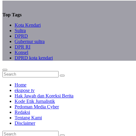
Top Tags
Kota Kendari
Sultra
DPRD
Gubernur sultra
DPR RI
Konsel
DPRD kota kendari
Home
ekspose tv
Hak Jawab dan Koreksi Berita
Kode Etik Jurnalistik
Pedoman Media Cyber
Redaksi
Tentang Kami
Disclaimer