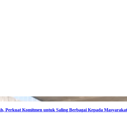
, Perkuat Komitmen untuk Saling Berbagai Kepada Masyaraka