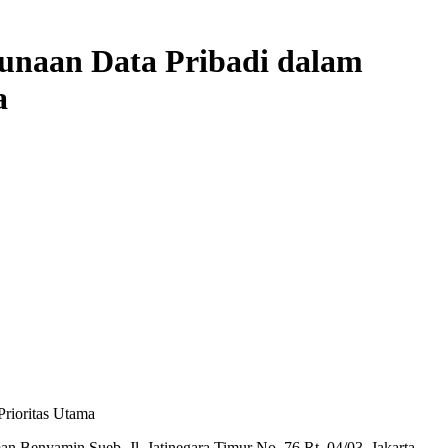
gunaan Data Pribadi dalam
a
rioritas Utama
n Benyamin Sueb, Jl. Jatinegara Timur No. 76 Rt. 04/03, Jakarta