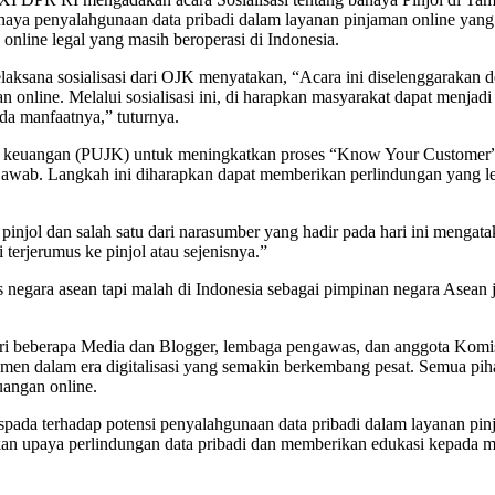
haya penyalahgunaan data pribadi dalam layanan pinjaman online yang
online legal yang masih beroperasi di Indonesia.
pelaksana sosialisasi dari OJK menyatakan, “Acara ini diselenggarakan
n online. Melalui sosialisasi ini, di harapkan masyarakat dapat menja
a manfaatnya,” tuturnya.
a keuangan (PUJK) untuk meningkatkan proses “Know Your Customer” 
 jawab. Langkah ini diharapkan dapat memberikan perlindungan yang 
njol dan salah satu dari narasumber yang hadir pada hari ini mengatak
terjerumus ke pinjol atau sejenisnya.”
 negara asean tapi malah di Indonesia sebagai pimpinan negara Asean 
n dari beberapa Media dan Blogger, lembaga pengawas, dan anggota Kom
umen dalam era digitalisasi yang semakin berkembang pesat. Semua pih
angan online.
waspada terhadap potensi penyalahgunaan data pribadi dalam layanan 
an upaya perlindungan data pribadi dan memberikan edukasi kepada 