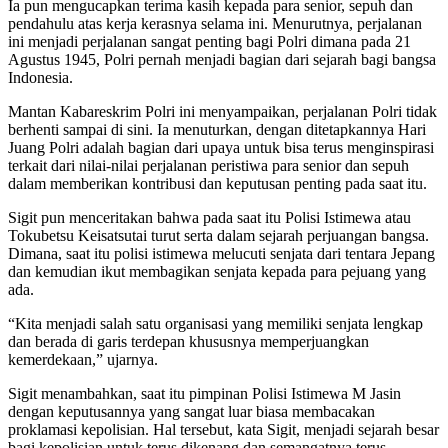
Ia pun mengucapkan terima kasih kepada para senior, sepuh dan
pendahulu atas kerja kerasnya selama ini. Menurutnya, perjalanan
ini menjadi perjalanan sangat penting bagi Polri dimana pada 21
Agustus 1945, Polri pernah menjadi bagian dari sejarah bagi bangsa
Indonesia.
Mantan Kabareskrim Polri ini menyampaikan, perjalanan Polri tidak
berhenti sampai di sini. Ia menuturkan, dengan ditetapkannya Hari
Juang Polri adalah bagian dari upaya untuk bisa terus menginspirasi
terkait dari nilai-nilai perjalanan peristiwa para senior dan sepuh
dalam memberikan kontribusi dan keputusan penting pada saat itu.
Sigit pun menceritakan bahwa pada saat itu Polisi Istimewa atau
Tokubetsu Keisatsutai turut serta dalam sejarah perjuangan bangsa.
Dimana, saat itu polisi istimewa melucuti senjata dari tentara Jepang
dan kemudian ikut membagikan senjata kepada para pejuang yang
ada.
“Kita menjadi salah satu organisasi yang memiliki senjata lengkap
dan berada di garis terdepan khususnya memperjuangkan
kemerdekaan,” ujarnya.
Sigit menambahkan, saat itu pimpinan Polisi Istimewa M Jasin
dengan keputusannya yang sangat luar biasa membacakan
proklamasi kepolisian. Hal tersebut, kata Sigit, menjadi sejarah besar
bagi kepolisian untuk terus dikenang dan semangatnya terus