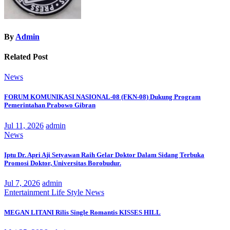
By
Admin
Related Post
News
FORUM KOMUNIKASI NASIONAL-08 (FKN-08) Dukung Program
Pemerintahan Prabowo Gibran
Jul 11, 2026
admin
News
Iptu Dr. Apri Aji Setyawan Raih Gelar Doktor Dalam Sidang Terbuka
Promosi Doktor, Universitas Borobudur.
Jul 7, 2026
admin
Entertainment
Life Style
News
MEGAN LITANI Rilis Single Romantis KISSES HILL