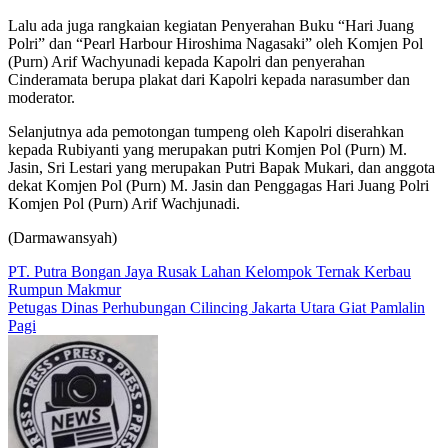
Lalu ada juga rangkaian kegiatan Penyerahan Buku “Hari Juang
Polri” dan “Pearl Harbour Hiroshima Nagasaki” oleh Komjen Pol
(Purn) Arif Wachyunadi kepada Kapolri dan penyerahan
Cinderamata berupa plakat dari Kapolri kepada narasumber dan
moderator.
Selanjutnya ada pemotongan tumpeng oleh Kapolri diserahkan
kepada Rubiyanti yang merupakan putri Komjen Pol (Purn) M.
Jasin, Sri Lestari yang merupakan Putri Bapak Mukari, dan anggota
dekat Komjen Pol (Purn) M. Jasin dan Penggagas Hari Juang Polri
Komjen Pol (Purn) Arif Wachjunadi.
(Darmawansyah)
Navigasi
PT. Putra Bongan Jaya Rusak Lahan Kelompok Ternak Kerbau
Rumpun Makmur
pos
Petugas Dinas Perhubungan Cilincing Jakarta Utara Giat Pamlalin
Pagi