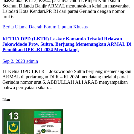
masyarakat RT.12, RW.4, pasalnya calon DEmpat Kali Dalam
Setahun Dilanda Banjir,ARMAL menuntaskan keluhan masyarakat
Lalodati Kota Kendari.PR RI dari partai Gerindra dengan nomor
urut 6…
Berita Utama
Daerah
Forum
Liputan Khusus
KETUA DPD (LKTR) Laskar Komando Trisakti Relawan
Jokowidodo Prov. Sultra, Berjuang Memenangkan ARMAL Di
Pemilihan DPR -RI 2024 Mendatang.
Sep 2, 2023
admin
11 Ketua DPD LKTR – Jokowidodo Sultra berjuang memenangkan
ARMAL di pertarungan DPR – RI 2024 mendatang melalui partai
Gerindra nomor urut 6. ABDULLAH ALI ARAB menyampaikan
bahwa pernyataan sikap…
Iklan