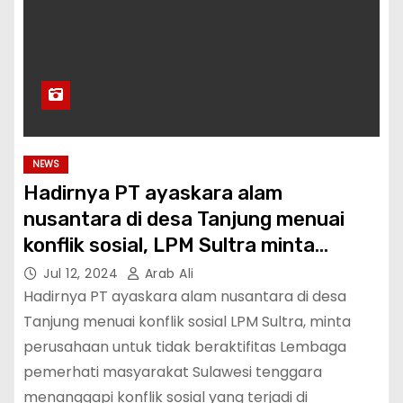
NEWS
Hadirnya PT ayaskara alam
nusantara di desa Tanjung menuai
konflik sosial, LPM Sultra minta
perusahaan untuk tidak beraktifitas
Jul 12, 2024
Arab Ali
Hadirnya PT ayaskara alam nusantara di desa
Tanjung menuai konflik sosial LPM Sultra, minta
perusahaan untuk tidak beraktifitas Lembaga
pemerhati masyarakat Sulawesi tenggara
menanggapi konflik sosial yang terjadi di