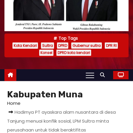
Top Tags
Kota Kendari
Sultra
DPRD
Gubernur sultra
DPR RI
Konsel
DPRD kota kendari
Kabupaten Muna
Home
Hadirnya PT ayaskara alam nusantara di desa
Tanjung menuai konflik sosial, LPM Sultra minta
perusahaan untuk tidak beraktifitas