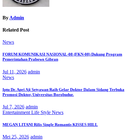
By
Admin
Related Post
News
FORUM KOMUNIKASI NASIONAL-08 (FKN-08) Dukung Program
Pemerintahan Prabowo Gibran
Jul 11, 2026
admin
News
Iptu Dr. Apri Aji Setyawan Raih Gelar Doktor Dalam Sidang Terbuka
Promosi Doktor, Universitas Borobudur.
Jul 7, 2026
admin
Entertainment
Life Style
News
MEGAN LITANI Rilis Single Romantis KISSES HILL
Mei 25, 2026
admin