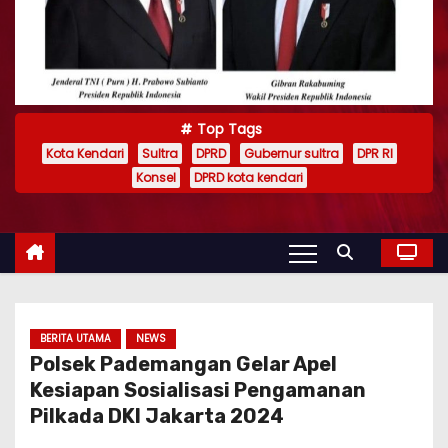
Top Tags
Kota Kendari
Sultra
DPRD
Gubernur sultra
DPR RI
Konsel
DPRD kota kendari
BERITA UTAMA
NEWS
Polsek Pademangan Gelar Apel
Kesiapan Sosialisasi Pengamanan
Pilkada DKI Jakarta 2024