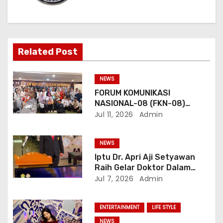
Related Post
NEWS
FORUM KOMUNIKASI
NASIONAL-08 (FKN-08)
Dukung Program
Jul 11, 2026
Admin
Pemerintahan Prabowo
Gibran
NEWS
Iptu Dr. Apri Aji Setyawan
Raih Gelar Doktor Dalam
Sidang Terbuka Promosi
Jul 7, 2026
Admin
Doktor, Universitas
Borobudur.
ENTERTAINMENT
LIFE STYLE
NEWS