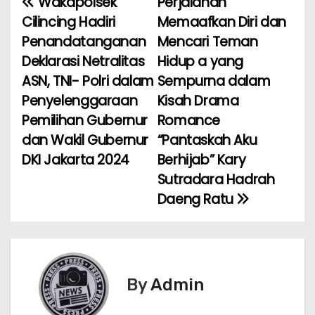
Wakapolsek
Perjalanan
N
Cilincing Hadiri
Memaafkan Diri dan
a
Penandatanganan
Mencari Teman
Deklarasi Netralitas
Hidup a yang
v
ASN, TNI- Polri dalam
Sempurna dalam
i
Penyelenggaraan
Kisah Drama
Pemilihan Gubernur
Romance
g
dan Wakil Gubernur
“Pantaskah Aku
a
DKI Jakarta 2024
Berhijab” Kary
Sutradara Hadrah
s
Daeng Ratu
i
p
o
By
Admin
s