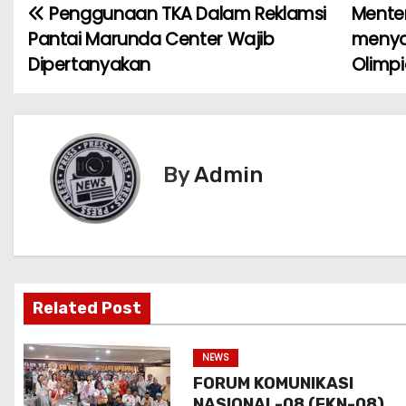
Penggunaan TKA Dalam Reklamsi
Menter
N
Pantai Marunda Center Wajib
menya
a
Dipertanyakan
Olimp
v
i
g
By
Admin
a
s
i
Related Post
p
o
NEWS
FORUM KOMUNIKASI
s
NASIONAL-08 (FKN-08)