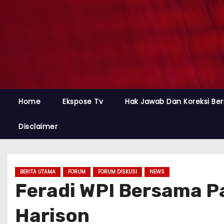
Home
Ekspose Tv
Hak Jawab Dan Koreksi Ber
Disclaimer
BERITA UTAMA
FORUM
FORUM DISKUSI
NEWS
Feradi WPI Bersama P
Harison