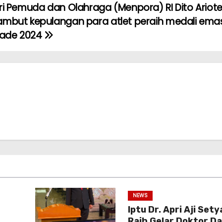
i Pemuda dan Olahraga (Menpora) RI Dito Ariot
mbut kepulangan para atlet peraih medali ema
iade 2024
NEWS
Iptu Dr. Apri Aji Set
Raih Gelar Doktor D