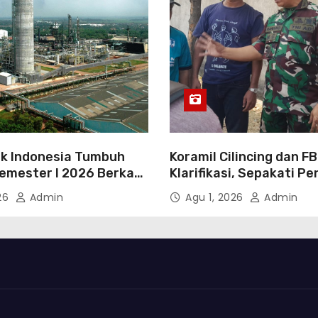
k Indonesia Tumbuh
Koramil Cilincing dan F
Semester I 2026 Berkah
Klarifikasi, Sepakati P
asi Danantara
Persoalan Melalui Dialo
026
Admin
Agu 1, 2026
Admin