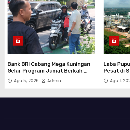
Bank BRI Cabang Mega Kuningan
Laba Pupu
Gelar Program Jumat Berkah,
Pesat di 
Perkuat Komitmen untuk Saling
Transform
Agu 5, 2026
Admin
Agu 1, 2
Berbagai Kepada Masyarakat
Sekitar Kawasan Mega Kuningan