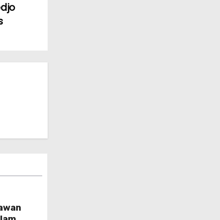
edjo
s
yawan
alam