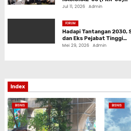
Dukung Program
Jul 11, 2026
Admin
Pemerintahan Prabowo
Gibran
FORUM
Hadapi Tantangan 2030, S
dan Eks Pejabat Tinggi
Malaysia Serukan ASEAN 
Mei 29, 2026
Admin
Kekuatan Peradaban Bar
Index
BISNIS
BISNIS