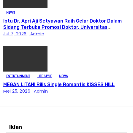
NEWS
Iptu Dr. Apri Aji Setyawan Raih Gelar Doktor Dalam
Sidang Terbuka Promosi Doktor, Universitas
Borobudur.
Jul 7, 2026
Admin
ENTERTAINMENT
LIFE STYLE
NEWS
MEGAN LITANI Rilis Single Romantis KISSES HILL
Mei 25, 2026
Admin
Iklan