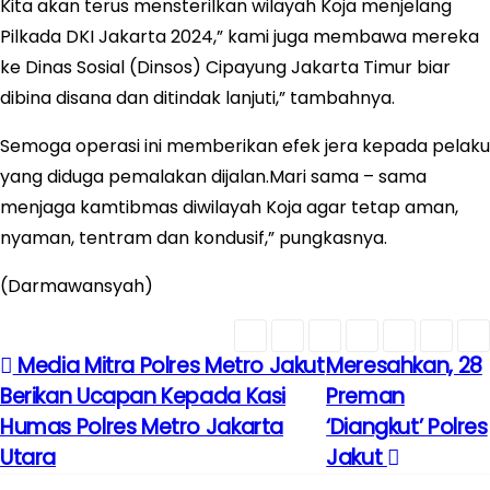
Kita akan terus mensterilkan wilayah Koja menjelang
Pilkada DKI Jakarta 2024,” kami juga membawa mereka
ke Dinas Sosial (Dinsos) Cipayung Jakarta Timur biar
dibina disana dan ditindak lanjuti,” tambahnya.
Semoga operasi ini memberikan efek jera kepada pelaku
yang diduga pemalakan dijalan.Mari sama – sama
menjaga kamtibmas diwilayah Koja agar tetap aman,
nyaman, tentram dan kondusif,” pungkasnya.
(Darmawansyah)
Media Mitra Polres Metro Jakut
Meresahkan, 28
N
Berikan Ucapan Kepada Kasi
Preman
a
Humas Polres Metro Jakarta
‘Diangkut’ Polres
Utara
Jakut
v