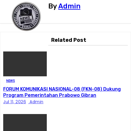
i
By
Admin
g
a
Related Post
s
i
p
o
NEWS
s
FORUM KOMUNIKASI NASIONAL-08 (FKN-08) Dukung
Program Pemerintahan Prabowo Gibran
Jul 11, 2026
Admin