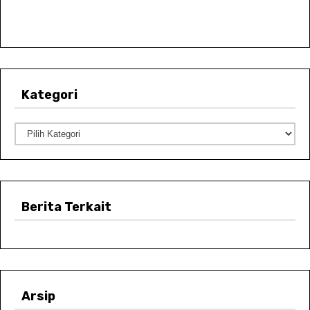
Kategori
K
a
t
e
Berita Terkait
g
o
r
i
Arsip