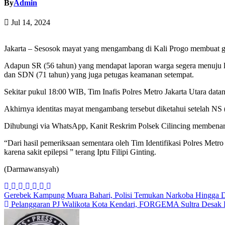
By
Admin
Jul 14, 2024
Jakarta – Sesosok mayat yang mengambang di Kali Progo membuat gem
Adapun SR (56 tahun) yang mendapat laporan warga segera menuju
dan SDN (71 tahun) yang juga petugas keamanan setempat.
Sekitar pukul 18:00 WIB, Tim Inafis Polres Metro Jakarta Utara dat
Akhirnya identitas mayat mengambang tersebut diketahui setelah NS 
Dihubungi via WhatsApp, Kanit Reskrim Polsek Cilincing membenarka
“Dari hasil pemeriksaan sementara oleh Tim Identifikasi Polres Met
karena sakit epilepsi ” terang Iptu Filipi Ginting.
(Darmawansyah)
Navigasi
Gerebek Kampung Muara Bahari, Polisi Temukan Narkoba Hingga D
Pelanggaran PJ Walikota Kota Kendari, FORGEMA Sultra Desak
pos