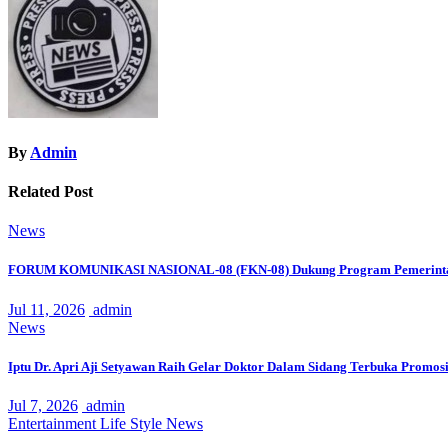
By
Admin
Related Post
News
FORUM KOMUNIKASI NASIONAL-08 (FKN-08) Dukung Program Pemerinta
Jul 11, 2026
admin
News
Iptu Dr. Apri Aji Setyawan Raih Gelar Doktor Dalam Sidang Terbuka Promosi
Jul 7, 2026
admin
Entertainment
Life Style
News