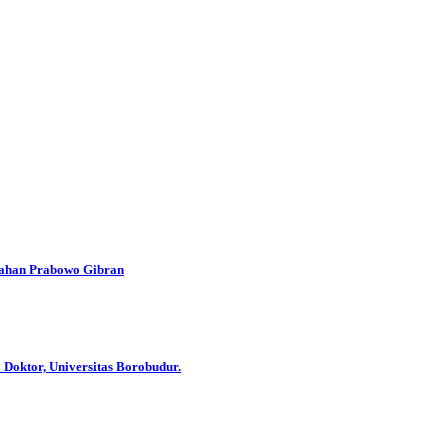
han Prabowo Gibran
 Doktor, Universitas Borobudur.