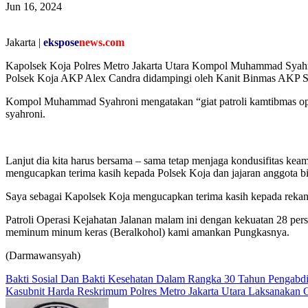
Jun 16, 2024
Jakarta |
ekspose
news.com
Kapolsek Koja Polres Metro Jakarta Utara Kompol Muhammad Sya
Polsek Koja AKP Alex Candra didampingi oleh Kanit Binmas AKP Sl
Kompol Muhammad Syahroni mengatakan “giat patroli kamtibmas oper
syahroni.
Lanjut dia kita harus bersama – sama tetap menjaga kondusifitas k
mengucapkan terima kasih kepada Polsek Koja dan jajaran anggota bi
Saya sebagai Kapolsek Koja mengucapkan terima kasih kepada rek
Patroli Operasi Kejahatan Jalanan malam ini dengan kekuatan 28 
meminum minum keras (Beralkohol) kami amankan Pungkasnya.
(Darmawansyah)
Navigasi
Bakti Sosial Dan Bakti Kesehatan Dalam Rangka 30 Tahun Penga
Kasubnit Harda Reskrimum Polres Metro Jakarta Utara Laksanakan
pos