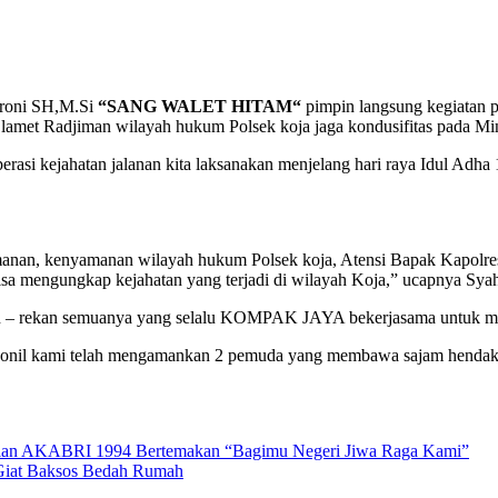
hroni SH,M.Si
“SANG WALET HITAM
“
pimpin langsung kegiatan p
amet Radjiman wilayah hukum Polsek koja jaga kondusifitas pada Mi
asi kejahatan jalanan kita laksanakan menjelang hari raya Idul Adha
eamanan, kenyamanan wilayah hukum Polsek koja, Atensi Bapak Kapolr
sa mengungkap kejahatan yang terjadi di wilayah Koja,” ucapnya Syah
an – rekan semuanya yang selalu KOMPAK JAYA bekerjasama untuk m
personil kami telah mengamankan 2 pemuda yang membawa sajam hendak
bdian AKABRI 1994 Bertemakan “Bagimu Negeri Jiwa Raga Kami”
 Giat Baksos Bedah Rumah