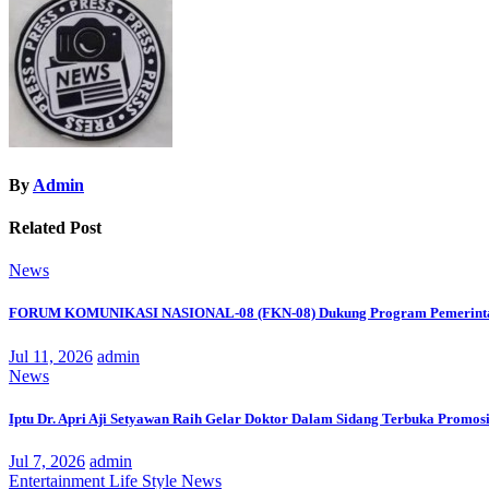
By
Admin
Related Post
News
FORUM KOMUNIKASI NASIONAL-08 (FKN-08) Dukung Program Pemerinta
Jul 11, 2026
admin
News
Iptu Dr. Apri Aji Setyawan Raih Gelar Doktor Dalam Sidang Terbuka Promosi
Jul 7, 2026
admin
Entertainment
Life Style
News