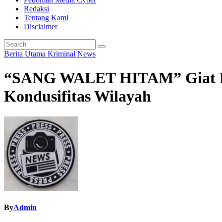
Redaksi
Tentang Kami
Disclaimer
Berita Utama
Kriminal
News
“SANG WALET HITAM” Giat Pat
Kondusifitas Wilayah
By
Admin