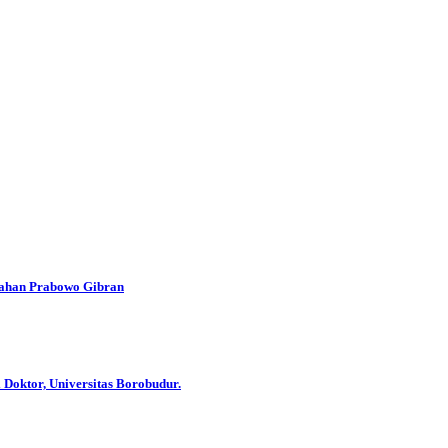
han Prabowo Gibran
 Doktor, Universitas Borobudur.