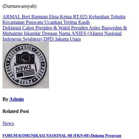
(Darmawansyah)
Navigasi
ARMAL Beri Bantuan Eksa,Ketua RT.025 Kelurahan Tobuha
Kecamatan Puuwatu Ucapkan Terima Kasih
pos
Deklarasi Calon Presiden & Wakil Presiden Anies Baswedan &
Muhaimin Iskandar Dengan Nama ANIES (Aliansi Nasional
Indonesia Sejahtera) DPD Jakarta Utara
By
Admin
Related Post
News
FORUM KOMUNIKASI NASIONAL-08 (FKN-08) Dukung Program