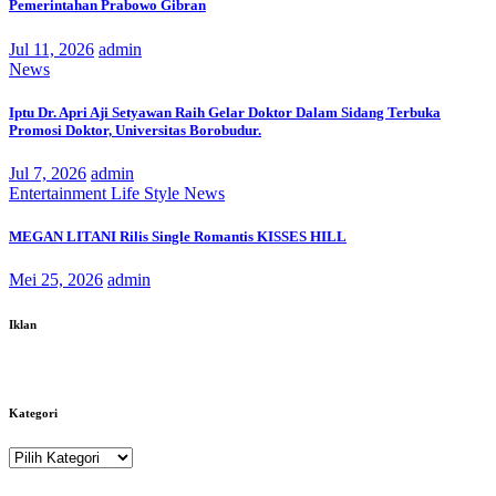
Pemerintahan Prabowo Gibran
Jul 11, 2026
admin
News
Iptu Dr. Apri Aji Setyawan Raih Gelar Doktor Dalam Sidang Terbuka
Promosi Doktor, Universitas Borobudur.
Jul 7, 2026
admin
Entertainment
Life Style
News
MEGAN LITANI Rilis Single Romantis KISSES HILL
Mei 25, 2026
admin
Iklan
Kategori
Kategori