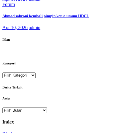
Forum
Ahmad sahroni kembali pimpin ketua umum HDCI.
Apr 10, 2026
admin
Iklan
Kategori
Kategori
Berita Terkait
Arsip
Arsip
Index