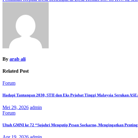
pos
By
arab ali
Related Post
Forum
Hadapi Tantangan 2030, STII dan Eks Pejabat Tinggi Malaysia Serukan AS
Mei 29, 2026
admin
Forum
Ultah GMNI ke 72 “Sujahri Mengutip Pesan Soekarno, Mengingatkan Pentin
Apr 19, 2026
admin