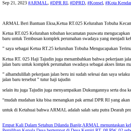
Sep 21, 2023
#ARMAL
,
#DPR RI
,
#DPRD
,
#Konsel
,
#Kota Kendar
ARMAL Beri Bantuan Eksa,Ketua RT.025 Kelurahan Tobuha Kecam
Ketua RT.025 Kelurahan tobuhan kecamatan puuwatu mengucapkan r
baru untuk Tembusan komplek perumahan swadaya yang menjadi kebut
” saya sebagai Ketua RT.25 keluruhan Tobuha Mengucapakan Teri
Ketua RT. 025 Haji Tajudin juga menambahkan bahwa pekerjaan jala
jalan baru untuk komplek perumahan swadaya sebagai akses lintas ma
” alhamdulillah pekerjaan jalan beru ini sudah selesai dan saya s
jalan baru tersebut ” tutur haji tajudin
selain itu juga Tajudin juga menyampaikan Dukungannya serta doa k
“mudah mudahan kita bisa menangkan pak armal DPR RI yang akan me
untuk di Ketahuai bahwa ARMAL adalah salah satu putra Dearah prov
Navigasi
Empat Kali Dalam Setahun Dilanda Banjir,ARMAL menuntaskan kelu
Pemilihan Kepala Desa bertempat di Desa Kemiri RT. 08 RW. 02 seb