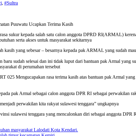
i
,
#Sultra
atan Puuwatu Ucapkan Terima Kasih
asa sukur kepada salah satu calon anggota DPRD RI(ARMAL) kerena 
uhan serta akses untuk masyarakat sekitarnya
mah kasih yang sebesar – besarnya kepada pak ARMAL yang sudah m
n baru sudah selesai dan ini tidak luput dari bantuan pak Armal y
syarakat di perumahan tersebut
elaku RT 025 Mengucapakan rasa terima kasih atas bantuan pak Armal
epada pak Armal sebagai calon anggota DPR RI sebagai perwakilan rak
njadi perwakilan kita rakyat sulawesi tenggara” ungkapnya
insi sulawesi tenggara yang mencalonkan diri sebagai anggota DPR R
han masyarakat Lalodati Kota Kendari.
elah timur kecamatan Kemiri.