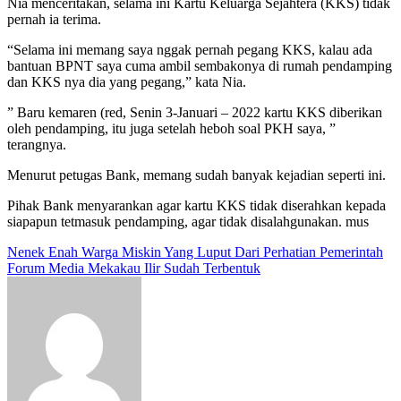
Nia menceritakan, selama ini Kartu Keluarga Sejahtera (KKS) tidak
pernah ia terima.
“Selama ini memang saya nggak pernah pegang KKS, kalau ada
bantuan BPNT saya cuma ambil sembakonya di rumah pendamping
dan KKS nya dia yang pegang,” kata Nia.
” Baru kemaren (red, Senin 3-Januari – 2022 kartu KKS diberikan
oleh pendamping, itu juga setelah heboh soal PKH saya, ”
terangnya.
Menurut petugas Bank, memang sudah banyak kejadian seperti ini.
Pihak Bank menyarankan agar kartu KKS tidak diserahkan kepada
siapapun tetmasuk pendamping, agar tidak disalahgunakan. mus
Navigasi
Nenek Enah Warga Miskin Yang Luput Dari Perhatian Pemerintah
Forum Media Mekakau Ilir Sudah Terbentuk
pos