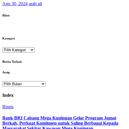
Agu 30, 2024
arab ali
Iklan
Kategori
Kategori
Berita Terkait
Arsip
Arsip
Index
Bisnis
Bank BRI Cabang Mega Kuningan Gelar Program Jumat
Berkah, Perkuat Komitmen untuk Saling Berbagai Kepada
Masyarakat Sekitar Kawasan Mega Kuningan