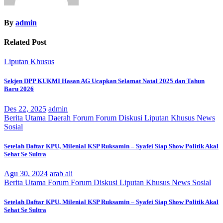
By
admin
Related Post
Liputan Khusus
Sekjen DPP KUKMI Hasan AG Ucapkan Selamat Natal 2025 dan Tahun
Baru 2026
Des 22, 2025
admin
Berita Utama
Daerah
Forum
Forum Diskusi
Liputan Khusus
News
Sosial
Setelah Daftar KPU, Milenial KSP Ruksamin – Syafei Siap Show Politik Akal
Sehat Se Sultra
Agu 30, 2024
arab ali
Berita Utama
Forum
Forum Diskusi
Liputan Khusus
News
Sosial
Setelah Daftar KPU, Milenial KSP Ruksamin – Syafei Siap Show Politik Akal
Sehat Se Sultra