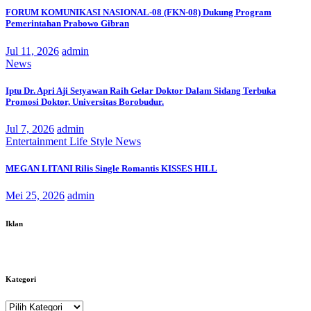
FORUM KOMUNIKASI NASIONAL-08 (FKN-08) Dukung Program
Pemerintahan Prabowo Gibran
Jul 11, 2026
admin
News
Iptu Dr. Apri Aji Setyawan Raih Gelar Doktor Dalam Sidang Terbuka
Promosi Doktor, Universitas Borobudur.
Jul 7, 2026
admin
Entertainment
Life Style
News
MEGAN LITANI Rilis Single Romantis KISSES HILL
Mei 25, 2026
admin
Iklan
Kategori
Kategori