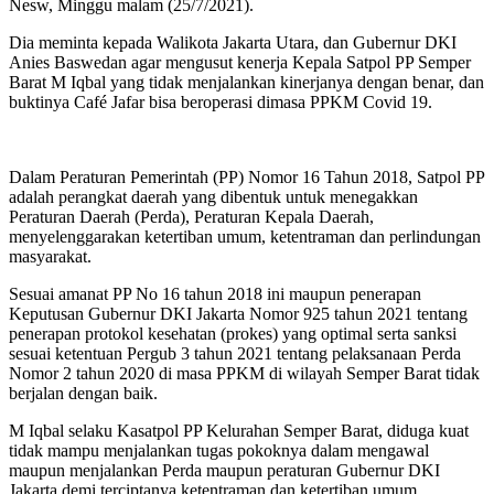
Nesw, Minggu malam (25/7/2021).
Dia meminta kepada Walikota Jakarta Utara, dan Gubernur DKI
Anies Baswedan agar mengusut kenerja Kepala Satpol PP Semper
Barat M Iqbal yang tidak menjalankan kinerjanya dengan benar, dan
buktinya Café Jafar bisa beroperasi dimasa PPKM Covid 19.
Dalam Peraturan Pemerintah (PP) Nomor 16 Tahun 2018, Satpol PP
adalah perangkat daerah yang dibentuk untuk menegakkan
Peraturan Daerah (Perda), Peraturan Kepala Daerah,
menyelenggarakan ketertiban umum, ketentraman dan perlindungan
masyarakat.
Sesuai amanat PP No 16 tahun 2018 ini maupun penerapan
Keputusan Gubernur DKI Jakarta Nomor 925 tahun 2021 tentang
penerapan protokol kesehatan (prokes) yang optimal serta sanksi
sesuai ketentuan Pergub 3 tahun 2021 tentang pelaksanaan Perda
Nomor 2 tahun 2020 di masa PPKM di wilayah Semper Barat tidak
berjalan dengan baik.
M Iqbal selaku Kasatpol PP Kelurahan Semper Barat, diduga kuat
tidak mampu menjalankan tugas pokoknya dalam mengawal
maupun menjalankan Perda maupun peraturan Gubernur DKI
Jakarta demi terciptanya ketentraman dan ketertiban umum