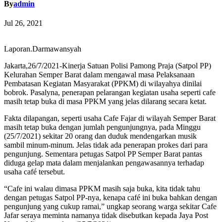
By
admin
Jul 26, 2021
Laporan.Darmawansyah
Jakarta,26/7/2021-Kinerja Satuan Polisi Pamong Praja (Satpol PP)
Kelurahan Semper Barat dalam mengawal masa Pelaksanaan
Pembatasan Kegiatan Masyarakat (PPKM) di wilayahya dinilai
bobrok. Pasalyna, penerapan pelarangan kegiatan usaha seperti cafe
masih tetap buka di masa PPKM yang jelas dilarang secara ketat.
Fakta dilapangan, seperti usaha Cafe Fajar di wilayah Semper Barat
masih tetap buka dengan jumlah pengunjungnya, pada Minggu
(25/7/2021) sekitar 20 orang dan duduk mendengarkan musik
sambil minum-minum. Jelas tidak ada penerapan prokes dari para
pengunjung. Sementara petugas Satpol PP Semper Barat pantas
diduga gelap mata dalam menjalankan pengawasannya terhadap
usaha café tersebut.
“Cafe ini walau dimasa PPKM masih saja buka, kita tidak tahu
dengan petugas Satpol PP-nya, kenapa café ini buka bahkan dengan
pengunjung yang cukup ramai,” ungkap seorang warga sekitar Cafe
Jafar seraya meminta namanya tidak disebutkan kepada Jaya Post