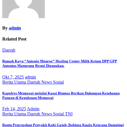
By
admin
Related Post
Daerah
Rumah Kayu “Antonio Monroe” Healing Center Milik Ketum DPP GPP
Antonius Manurung Resmi Digunakan.
Okt 7, 2025
admin
Berita Utama
Daerah
News
Sosial
Kapolres Mentawai melalui Kasat Binmas Berikan Dukungan Ketahanan
Pangan di Kepulauan Mentawai
Feb 14, 2025
Admin
Berita Utama
Daerah
News
Sosial
TNI
Bantu Pencegahan Penyakit Kaki Gajah, Babinsa Kuala Kencana Dampingi