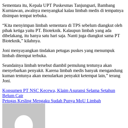
Sementara itu, Kepala UPT Puskesmas Tanjungsari, Bambang
Kurniawan, awalnya menyangkal kalau limbah medis di tempatnya
disimpan tempat terbuka.
“Kita menyimpan limbah sementara di TPS sebelum diangkut oleh
pihak ketiga yaitu PT. Bioteknik. Kalaupun limbah yang ada
dibelakang, itu hanya satu hari saja. Nanti juga diangkut sama PT
Bioteknik,” kilahnya.
Joni menyayangkan tindakan petugas puskes yang menumpuk
limbah ditempat terbuka.
Seandainya limbah tersebut diambil pemulung tentunya akan
menyebarkan penyakit. Karena limbah medis banyak mengandung
kuman tentunya akan menularkan penyakit ketempat lain,” terang
Joni.
Navigasi
Konsumen PT NSC Kecewa, Klaim Asuransi Selama Setahun
Belum Cair
pos
Petugas Kesling Mengaku Sudah Punya MoU Limbah