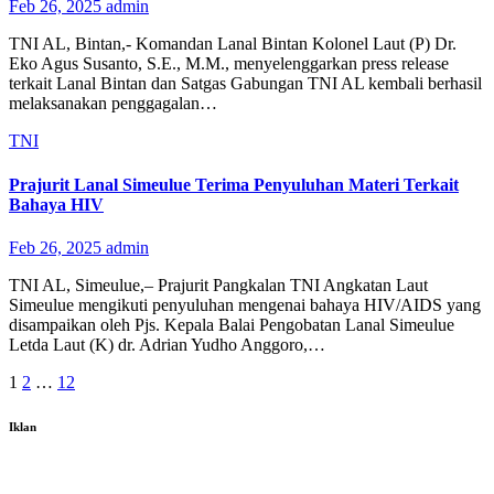
Feb 26, 2025
admin
TNI AL, Bintan,- Komandan Lanal Bintan Kolonel Laut (P) Dr.
Eko Agus Susanto, S.E., M.M., menyelenggarkan press release
terkait Lanal Bintan dan Satgas Gabungan TNI AL kembali berhasil
melaksanakan penggagalan…
TNI
Prajurit Lanal Simeulue Terima Penyuluhan Materi Terkait
Bahaya HIV
Feb 26, 2025
admin
TNI AL, Simeulue,– Prajurit Pangkalan TNI Angkatan Laut
Simeulue mengikuti penyuluhan mengenai bahaya HIV/AIDS yang
disampaikan oleh Pjs. Kepala Balai Pengobatan Lanal Simeulue
Letda Laut (K) dr. Adrian Yudho Anggoro,…
Paginasi
1
2
…
12
pos
Iklan