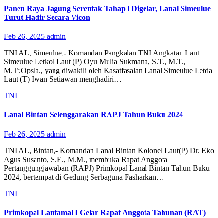
Panen Raya Jagung Serentak Tahap l Digelar, Lanal Simeulue
Turut Hadir Secara Vicon
Feb 26, 2025
admin
TNI AL, Simeulue,- Komandan Pangkalan TNI Angkatan Laut
Simeulue Letkol Laut (P) Oyu Mulia Sukmana, S.T., M.T.,
M.Tr.Opsla., yang diwakili oleh Kasatfasalan Lanal Simeulue Letda
Laut (T) Iwan Setiawan menghadiri…
TNI
Lanal Bintan Selenggarakan RAPJ Tahun Buku 2024
Feb 26, 2025
admin
TNI AL, Bintan,- Komandan Lanal Bintan Kolonel Laut(P) Dr. Eko
Agus Susanto, S.E., M.M., membuka Rapat Anggota
Pertanggungjawaban (RAPJ) Primkopal Lanal Bintan Tahun Buku
2024, bertempat di Gedung Serbaguna Fasharkan…
TNI
Primkopal Lantamal I Gelar Rapat Anggota Tahunan (RAT)