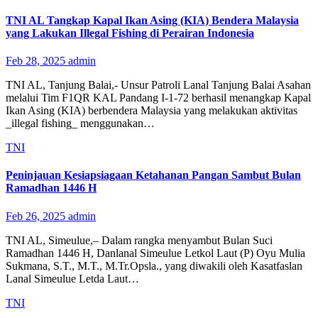
TNI AL Tangkap Kapal Ikan Asing (KIA) Bendera Malaysia
yang Lakukan Illegal Fishing di Perairan Indonesia
Feb 28, 2025
admin
TNI AL, Tanjung Balai,- Unsur Patroli Lanal Tanjung Balai Asahan
melalui Tim F1QR KAL Pandang I-1-72 berhasil menangkap Kapal
Ikan Asing (KIA) berbendera Malaysia yang melakukan aktivitas
_illegal fishing_ menggunakan…
TNI
Peninjauan Kesiapsiagaan Ketahanan Pangan Sambut Bulan
Ramadhan 1446 H
Feb 26, 2025
admin
TNI AL, Simeulue,– Dalam rangka menyambut Bulan Suci
Ramadhan 1446 H, Danlanal Simeulue Letkol Laut (P) Oyu Mulia
Sukmana, S.T., M.T., M.Tr.Opsla., yang diwakili oleh Kasatfaslan
Lanal Simeulue Letda Laut…
TNI