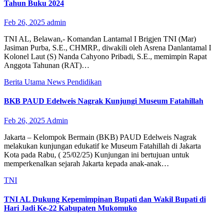
Tahun Buku 2024
Feb 26, 2025
admin
TNI AL, Belawan,- Komandan Lantamal I Brigjen TNI (Mar)
Jasiman Purba, S.E., CHMRP., diwakili oleh Asrena Danlantamal I
Kolonel Laut (S) Nanda Cahyono Pribadi, S.E., memimpin Rapat
Anggota Tahunan (RAT)…
Berita Utama
News
Pendidikan
BKB PAUD Edelweis Nagrak Kunjungi Museum Fatahillah
Feb 26, 2025
Admin
Jakarta – Kelompok Bermain (BKB) PAUD Edelweis Nagrak
melakukan kunjungan edukatif ke Museum Fatahillah di Jakarta
Kota pada Rabu, ( 25/02/25) Kunjungan ini bertujuan untuk
memperkenalkan sejarah Jakarta kepada anak-anak…
TNI
TNI AL Dukung Kepemimpinan Bupati dan Wakil Bupati di
Hari Jadi Ke-22 Kabupaten Mukomuko