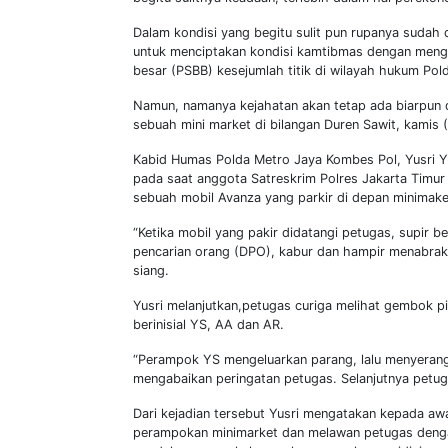
Dalam kondisi yang begitu sulit pun rupanya sudah d
untuk menciptakan kondisi kamtibmas dengan mengge
besar (PSBB) kesejumlah titik di wilayah hukum Pol
Namun, namanya kejahatan akan tetap ada biarpun d
sebuah mini market di bilangan Duren Sawit, kamis 
Kabid Humas Polda Metro Jaya Kombes Pol, Yusri 
pada saat anggota Satreskrim Polres Jakarta Timur
sebuah mobil Avanza yang parkir di depan minimake
“Ketika mobil yang pakir didatangi petugas, supir b
pencarian orang (DPO), kabur dan hampir menabrak 
siang.
Yusri melanjutkan,petugas curiga melihat gembok 
berinisial YS, AA dan AR.
“Perampok YS mengeluarkan parang, lalu menyeran
mengabaikan peringatan petugas. Selanjutnya petuga
Dari kejadian tersebut Yusri mengatakan kepada aw
perampokan minimarket dan melawan petugas dengan