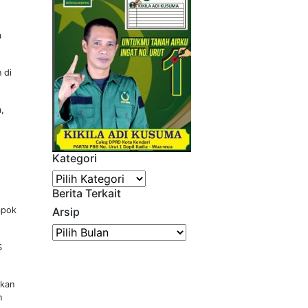
a
 di
,
Kategori
Kategori
Berita Terkait
mpok
Arsip
Arsip
S
ukan
n