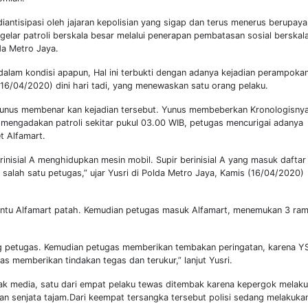
iantisipasi oleh jajaran kepolisian yang sigap dan terus menerus berupaya
lar patroli berskala besar melalui penerapan pembatasan sosial berskal
da Metro Jaya.
alam kondisi apapun, Hal ini terbukti dengan adanya kejadian perampokan
(16/04/2020) dini hari tadi, yang menewaskan satu orang pelaku.
Yunus membenar kan kejadian tersebut. Yunus membeberkan Kronologisnya
 mengadakan patroli sekitar pukul 03.00 WIB, petugas mencurigai adanya
t Alfamart.
erinisial A menghidupkan mesin mobil. Supir berinisial A yang masuk daftar
salah satu petugas,” ujar Yusri di Polda Metro Jaya, Kamis (16/04/2020)
pintu Alfamart patah. Kemudian petugas masuk Alfamart, menemukan 3 ra
g petugas. Kemudian petugas memberikan tembakan peringatan, karena Y
s memberikan tindakan tegas dan terukur,” lanjut Yusri.
ak media, satu dari empat pelaku tewas ditembak karena kepergok melak
 senjata tajam.Dari keempat tersangka tersebut polisi sedang melakuka