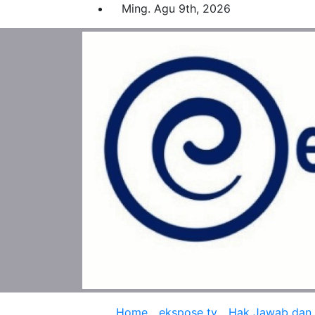
Skip
Ming. Agu 9th, 2026
to
content
Home
ekspose tv
Hak Jawab dan K