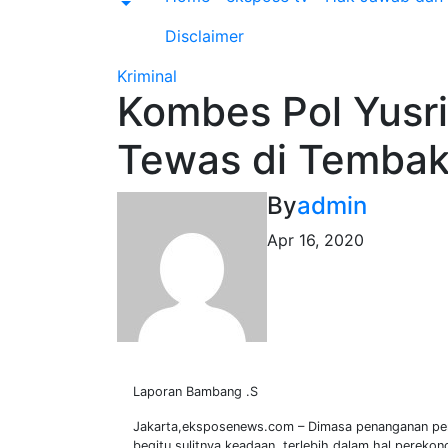
Disclaimer
Kriminal
Kombes Pol Yusri
Tewas di Tembak 
By
admin
Apr 16, 2020
Laporan Bambang .S
Jakarta,eksposenews.com – Dimasa penanganan pen
begitu sulitnya keadaan, terlebih dalam hal perekon