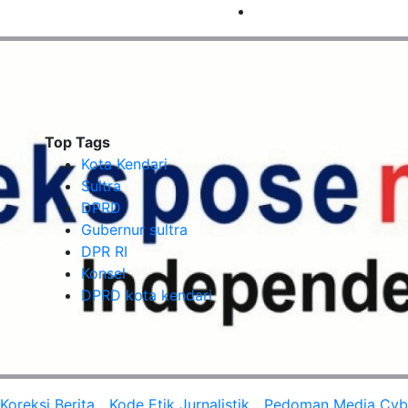
Top Tags
Kota Kendari
Sultra
DPRD
Gubernur sultra
DPR RI
Konsel
DPRD kota kendari
oreksi Berita
Kode Etik Jurnalistik
Pedoman Media Cyb