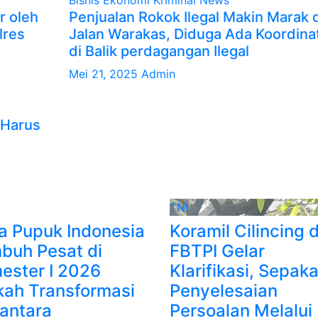
Bisnis
Ekonomi
Kriminal
News
r oleh
Penjualan Rokok Ilegal Makin Marak d
lres
Jalan Warakas, Diduga Ada Koordina
di Balik perdagangan Ilegal
Mei 21, 2025
Admin
 Harus
TNI
a Pupuk Indonesia
Koramil Cilincing 
buh Pesat di
FBTPI Gelar
ester I 2026
Klarifikasi, Sepaka
kah Transformasi
Penyelesaian
antara
Persoalan Melalui