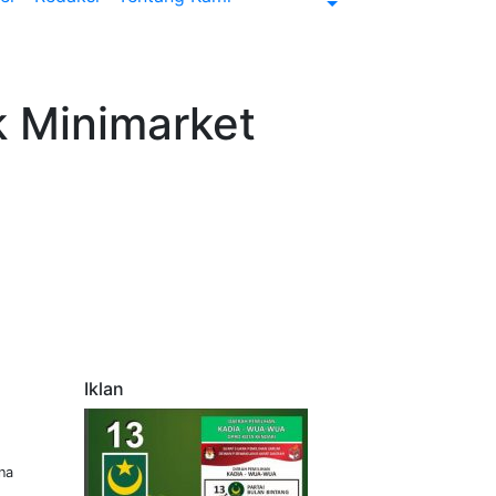
k Minimarket
Iklan
na