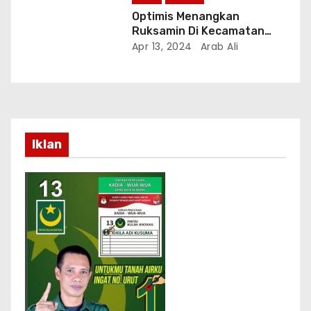
Optimis Menangkan
Ruksamin Di Kecamatan
Abeli “Ungkap Faisal Ketua
Apr 13, 2024
Arab Ali
Koordinator KSP Kec. Abeli
Kota Kendari
Iklan