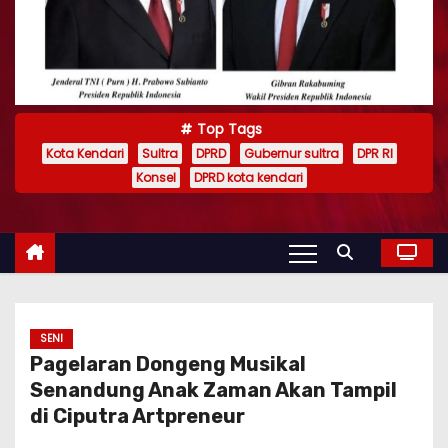
Top Tags
Kota Kendari
Sultra
DPRD
Gubernur sultra
DPR RI
Konsel
DPRD kota kendari
SENI
Pagelaran Dongeng Musikal
Senandung Anak Zaman Akan Tampil
di Ciputra Artpreneur