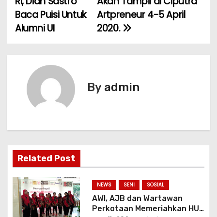
RI, Dian Sastro
Akan Tampil di Ciputra
a
Baca Puisi Untuk
Artpreneur 4-5 April
Alumni UI
2020.
v
i
g
By
admin
a
s
i
p
Related Post
o
NEWS
SENI
SOSIAL
s
AWI, AJB dan Wartawan
Perkotaan Memeriahkan HUT