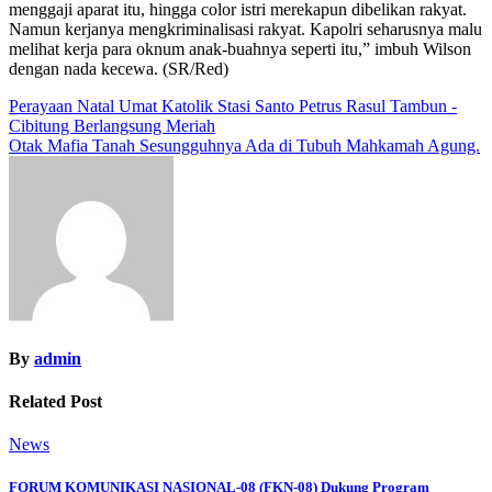
menggaji aparat itu, hingga color istri merekapun dibelikan rakyat.
Namun kerjanya mengkriminalisasi rakyat. Kapolri seharusnya malu
melihat kerja para oknum anak-buahnya seperti itu,” imbuh Wilson
dengan nada kecewa. (SR/Red)
Navigasi
Perayaan Natal Umat Katolik Stasi Santo Petrus Rasul Tambun -
Cibitung Berlangsung Meriah
pos
Otak Mafia Tanah Sesungguhnya Ada di Tubuh Mahkamah Agung.
By
admin
Related Post
News
FORUM KOMUNIKASI NASIONAL-08 (FKN-08) Dukung Program