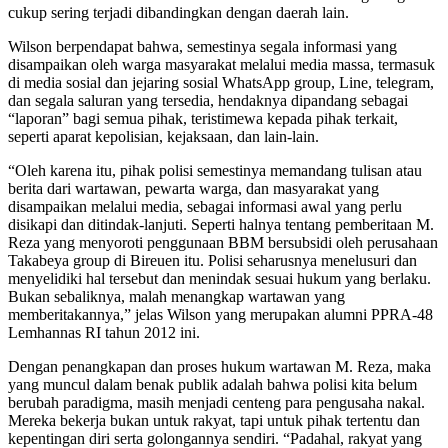
cukup sering terjadi dibandingkan dengan daerah lain.
Wilson berpendapat bahwa, semestinya segala informasi yang
disampaikan oleh warga masyarakat melalui media massa, termasuk
di media sosial dan jejaring sosial WhatsApp group, Line, telegram,
dan segala saluran yang tersedia, hendaknya dipandang sebagai
“laporan” bagi semua pihak, teristimewa kepada pihak terkait,
seperti aparat kepolisian, kejaksaan, dan lain-lain.
“Oleh karena itu, pihak polisi semestinya memandang tulisan atau
berita dari wartawan, pewarta warga, dan masyarakat yang
disampaikan melalui media, sebagai informasi awal yang perlu
disikapi dan ditindak-lanjuti. Seperti halnya tentang pemberitaan M.
Reza yang menyoroti penggunaan BBM bersubsidi oleh perusahaan
Takabeya group di Bireuen itu. Polisi seharusnya menelusuri dan
menyelidiki hal tersebut dan menindak sesuai hukum yang berlaku.
Bukan sebaliknya, malah menangkap wartawan yang
memberitakannya,” jelas Wilson yang merupakan alumni PPRA-48
Lemhannas RI tahun 2012 ini.
Dengan penangkapan dan proses hukum wartawan M. Reza, maka
yang muncul dalam benak publik adalah bahwa polisi kita belum
berubah paradigma, masih menjadi centeng para pengusaha nakal.
Mereka bekerja bukan untuk rakyat, tapi untuk pihak tertentu dan
kepentingan diri serta golongannya sendiri. “Padahal, rakyat yang