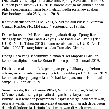
Dikatakannya, sebagaimana diketahui, Epong Reza ditahan Polres
Bireuen pada Jumat (21/12/2018) karena diduga melakukan tindak
pidana pencemaran nama baik melalui media sosial lewat akun
Facebooknya, pada 25 Agustus 2018.
Kemudian dilaporkan H Mukhlis, A.Md melalui kuasa hukumnya
Guntur Rambe, SH, MH pada 4 September 2018 lalu.
Dalam kasus ini, M. Reza atau yang akrab disapa Epong Reza
dianggap melanggar Pasal 45 ayat (3) Jo Pasal 45A Ayat (1) dan
UU RI No 19 Tahun 2016 tentang perubahan atas UU RI No.11
Tahun 2008 Tentang Informasi dan Transaksi Elektronik.
Epong Reza yang sebelumnya ditahan di sel Mapolres Bireuen
kemudian dipindahkan ke Rutan Bireuen pada 13 Januari 2019.
Disebabkan alasan untuk kepentingan penyelidikan yang belum
selesai, masa penahanannya yang telah berakhir pada 9 Januari 2019
kemudian diperpanjang selama 40 hari kedepan, mulai 10 Januari
sampai 18 Februari 2019.
Sementara itu, Ketua Umum PPWI, Wilson Lalengke, S.Pd, M.Sc,
MA menyatakan sangat prihatin dengan banyaknya kasus
kriminalisasi terhadap penyampaian aspirasi warga, baik wartawan,
pewarta warga, maupun masyarakat umum yang terjadi di berbagai
daerah di Indonesia. Kriminalisasi wartawan di Aceh tergolong