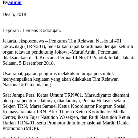
By
admin
Des 5, 2018
Laporan : Lemens Kodongan.
Jakarta, eksposenews – Pengurus Tim Relawan Nasional #01
jokowilagi (TRN#01), melakukan rapat koordi nasi dengan seluruh
organ relawan pendukung Jokowi -Maruf Amin. Pertemuan
dilaksanakan di Jl. Kencana Permai III No.19 Pondok Indah, Jakarta
Selatan, 5 Desember 2018.
Usai rapat, jajaran pengurus melakukan jumpa pers untuk
menyampaikan kegiatan yang akan dilakukan Tim Relawan
Nasional #01 mendatang.
Saat Jumpa Pers, Ketua Umum TRN#01, Marsudiyanto ditemani
oleh para pengurus lainnya, diantaranya, Posma Hutasoit selalu
Sekjen TRN, Maret Samuel Ketua Koordinator Program Sosial
Kemasyarakatan TRN, Alex Tifaona Ketua Koordinator Media
Center, Iksan Fajar Nasution Wasekjen, dan Rudi Nasution Ketua
Harian TRN#01, serta Promotor tinju Internasional Martin Daniel
Promotion (MDP).