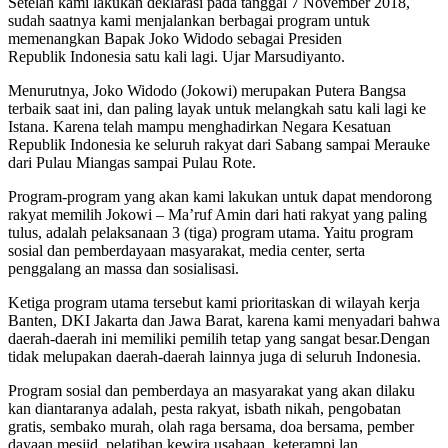
Setelah kami lakukan deklarasi pada tanggal 7 November 2018,
sudah saatnya kami menjalankan berbagai program untuk
memenangkan Bapak Joko Widodo sebagai Presiden
Republik Indonesia satu kali lagi. Ujar Marsudiyanto.
Menurutnya, Joko Widodo (Jokowi) merupakan Putera Bangsa
terbaik saat ini, dan paling layak untuk melangkah satu kali lagi ke
Istana. Karena telah mampu menghadirkan Negara Kesatuan
Republik Indonesia ke seluruh rakyat dari Sabang sampai Merauke
dari Pulau Miangas sampai Pulau Rote.
Program-program yang akan kami lakukan untuk dapat mendorong
rakyat memilih Jokowi – Ma’ruf Amin dari hati rakyat yang paling
tulus, adalah pelaksanaan 3 (tiga) program utama. Yaitu program
sosial dan pemberdayaan masyarakat, media center, serta
penggalang an massa dan sosialisasi.
Ketiga program utama tersebut kami prioritaskan di wilayah kerja
Banten, DKI Jakarta dan Jawa Barat, karena kami menyadari bahwa
daerah-daerah ini memiliki pemilih tetap yang sangat besar.Dengan
tidak melupakan daerah-daerah lainnya juga di seluruh Indonesia.
Program sosial dan pemberdaya an masyarakat yang akan dilaku
kan diantaranya adalah, pesta rakyat, isbath nikah, pengobatan
gratis, sembako murah, olah raga bersama, doa bersama, pember
dayaan mesjid, pelatihan kewira usahaan, keterampi lan