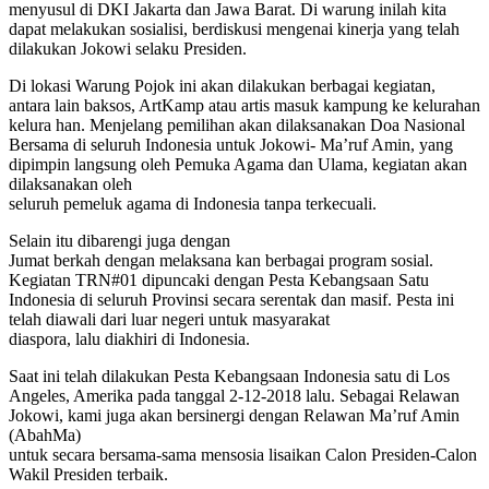
menyusul di DKI Jakarta dan Jawa Barat. Di warung inilah kita
dapat melakukan sosialisi, berdiskusi mengenai kinerja yang telah
dilakukan Jokowi selaku Presiden.
Di lokasi Warung Pojok ini akan dilakukan berbagai kegiatan,
antara lain baksos, ArtKamp atau artis masuk kampung ke kelurahan
kelura han. Menjelang pemilihan akan dilaksanakan Doa Nasional
Bersama di seluruh Indonesia untuk Jokowi- Ma’ruf Amin, yang
dipimpin langsung oleh Pemuka Agama dan Ulama, kegiatan akan
dilaksanakan oleh
seluruh pemeluk agama di Indonesia tanpa terkecuali.
Selain itu dibarengi juga dengan
Jumat berkah dengan melaksana kan berbagai program sosial.
Kegiatan TRN#01 dipuncaki dengan Pesta Kebangsaan Satu
Indonesia di seluruh Provinsi secara serentak dan masif. Pesta ini
telah diawali dari luar negeri untuk masyarakat
diaspora, lalu diakhiri di Indonesia.
Saat ini telah dilakukan Pesta Kebangsaan Indonesia satu di Los
Angeles, Amerika pada tanggal 2-12-2018 lalu. Sebagai Relawan
Jokowi, kami juga akan bersinergi dengan Relawan Ma’ruf Amin
(AbahMa)
untuk secara bersama-sama mensosia lisaikan Calon Presiden-Calon
Wakil Presiden terbaik.