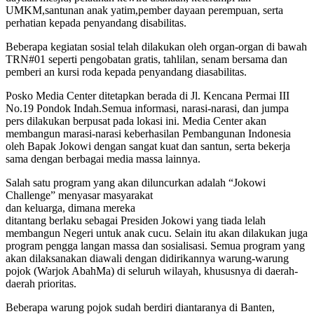
UMKM,santunan anak yatim,pember dayaan perempuan, serta
perhatian kepada penyandang disabilitas.
Beberapa kegiatan sosial telah dilakukan oleh organ-organ di bawah
TRN#01 seperti pengobatan gratis, tahlilan, senam bersama dan
pemberi an kursi roda kepada penyandang diasabilitas.
Posko Media Center ditetapkan berada di Jl. Kencana Permai III
No.19 Pondok Indah.Semua informasi, narasi-narasi, dan jumpa
pers dilakukan berpusat pada lokasi ini. Media Center akan
membangun marasi-narasi keberhasilan Pembangunan Indonesia
oleh Bapak Jokowi dengan sangat kuat dan santun, serta bekerja
sama dengan berbagai media massa lainnya.
Salah satu program yang akan diluncurkan adalah “Jokowi
Challenge” menyasar masyarakat
dan keluarga, dimana mereka
ditantang berlaku sebagai Presiden Jokowi yang tiada lelah
membangun Negeri untuk anak cucu. Selain itu akan dilakukan juga
program pengga langan massa dan sosialisasi. Semua program yang
akan dilaksanakan diawali dengan didirikannya warung-warung
pojok (Warjok AbahMa) di seluruh wilayah, khususnya di daerah-
daerah prioritas.
Beberapa warung pojok sudah berdiri diantaranya di Banten,