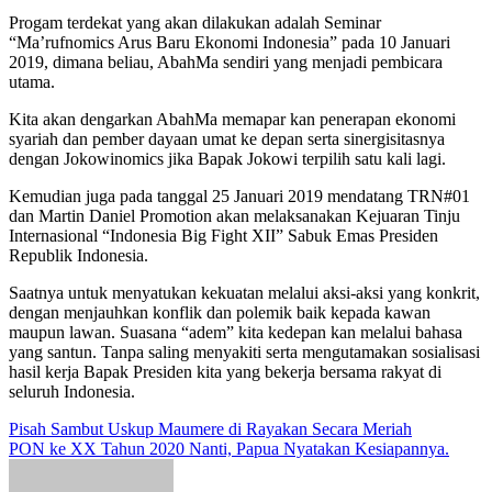
Progam terdekat yang akan dilakukan adalah Seminar
“Ma’rufnomics Arus Baru Ekonomi Indonesia” pada 10 Januari
2019, dimana beliau, AbahMa sendiri yang menjadi pembicara
utama.
Kita akan dengarkan AbahMa memapar kan penerapan ekonomi
syariah dan pember dayaan umat ke depan serta sinergisitasnya
dengan Jokowinomics jika Bapak Jokowi terpilih satu kali lagi.
Kemudian juga pada tanggal 25 Januari 2019 mendatang TRN#01
dan Martin Daniel Promotion akan melaksanakan Kejuaran Tinju
Internasional “Indonesia Big Fight XII” Sabuk Emas Presiden
Republik Indonesia.
Saatnya untuk menyatukan kekuatan melalui aksi-aksi yang konkrit,
dengan menjauhkan konflik dan polemik baik kepada kawan
maupun lawan. Suasana “adem” kita kedepan kan melalui bahasa
yang santun. Tanpa saling menyakiti serta mengutamakan sosialisasi
hasil kerja Bapak Presiden kita yang bekerja bersama rakyat di
seluruh Indonesia.
Navigasi
Pisah Sambut Uskup Maumere di Rayakan Secara Meriah
PON ke XX Tahun 2020 Nanti, Papua Nyatakan Kesiapannya.
pos