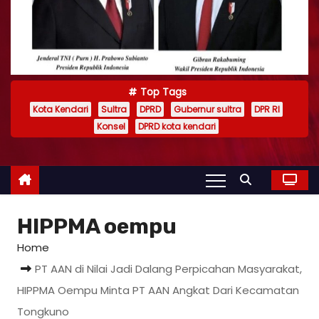
Top Tags
Kota Kendari
Sultra
DPRD
Gubernur sultra
DPR RI
Konsel
DPRD kota kendari
HIPPMA oempu
Home
PT AAN di Nilai Jadi Dalang Perpicahan Masyarakat,
HIPPMA Oempu Minta PT AAN Angkat Dari Kecamatan
Tongkuno