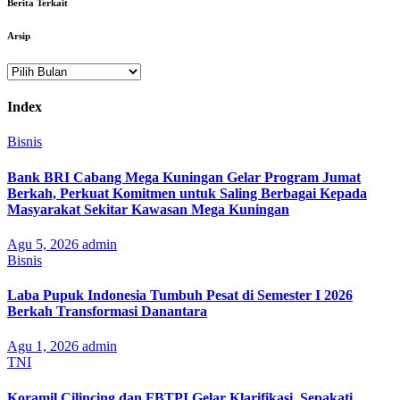
Berita Terkait
Arsip
Arsip
Index
Bisnis
Bank BRI Cabang Mega Kuningan Gelar Program Jumat
Berkah, Perkuat Komitmen untuk Saling Berbagai Kepada
Masyarakat Sekitar Kawasan Mega Kuningan
Agu 5, 2026
admin
Bisnis
Laba Pupuk Indonesia Tumbuh Pesat di Semester I 2026
Berkah Transformasi Danantara
Agu 1, 2026
admin
TNI
Koramil Cilincing dan FBTPI Gelar Klarifikasi, Sepakati