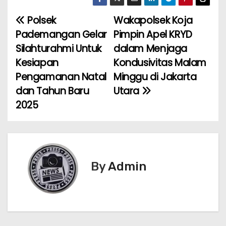
Polsek
Wakapolsek Koja
N
Pademangan Gelar
Pimpin Apel KRYD
a
Silahturahmi Untuk
dalam Menjaga
Kesiapan
Kondusivitas Malam
v
Pengamanan Natal
Minggu di Jakarta
i
dan Tahun Baru
Utara
2025
g
a
s
By
Admin
i
p
o