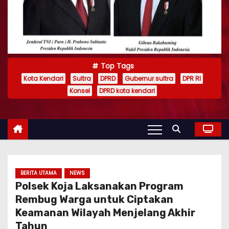
Top Tags
Kota Kendari
Sultra
DPRD
Gubernur sultra
DPR RI
Konsel
DPRD kota kendari
BERITA UTAMA
NEWS
Polsek Koja Laksanakan Program
Rembug Warga untuk Ciptakan
Keamanan Wilayah Menjelang Akhir
Tahun