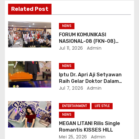
s
Related Post
NEWS
FORUM KOMUNIKASI
NASIONAL-08 (FKN-08)
Dukung Program
Jul 11, 2026
Admin
Pemerintahan Prabowo
Gibran
NEWS
Iptu Dr. Apri Aji Setyawan
Raih Gelar Doktor Dalam
Sidang Terbuka Promosi
Jul 7, 2026
Admin
Doktor, Universitas
Borobudur.
ENTERTAINMENT
LIFE STYLE
NEWS
MEGAN LITANI Rilis Single
Romantis KISSES HILL
Mei 25, 2026
Admin