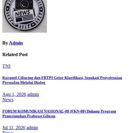
By
Admin
Related Post
TNI
Koramil Cilincing dan FBTPI Gelar Klarifikasi, Sepakati Penyelesaian
Persoalan Melalui Dialog
Agu 1, 2026
admin
News
FORUM KOMUNIKASI NASIONAL-08 (FKN-08) Dukung Program
Pemerintahan Prabowo Gibran
Jul 11, 2026
admin
News