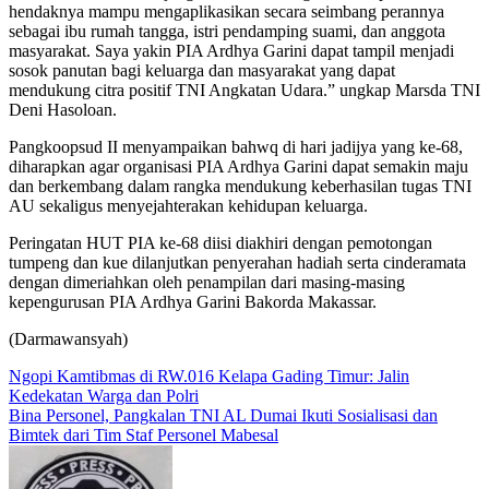
hendaknya mampu mengaplikasikan secara seimbang perannya
sebagai ibu rumah tangga, istri pendamping suami, dan anggota
masyarakat. Saya yakin PIA Ardhya Garini dapat tampil menjadi
sosok panutan bagi keluarga dan masyarakat yang dapat
mendukung citra positif TNI Angkatan Udara.” ungkap Marsda TNI
Deni Hasoloan.
Pangkoopsud II menyampaikan bahwq di hari jadijya yang ke-68,
diharapkan agar organisasi PIA Ardhya Garini dapat semakin maju
dan berkembang dalam rangka mendukung keberhasilan tugas TNI
AU sekaligus menyejahterakan kehidupan keluarga.
Peringatan HUT PIA ke-68 diisi diakhiri dengan pemotongan
tumpeng dan kue dilanjutkan penyerahan hadiah serta cinderamata
dengan dimeriahkan oleh penampilan dari masing-masing
kepengurusan PIA Ardhya Garini Bakorda Makassar.
(Darmawansyah)
Navigasi
Ngopi Kamtibmas di RW.016 Kelapa Gading Timur: Jalin
Kedekatan Warga dan Polri
pos
Bina Personel, Pangkalan TNI AL Dumai Ikuti Sosialisasi dan
Bimtek dari Tim Staf Personel Mabesal