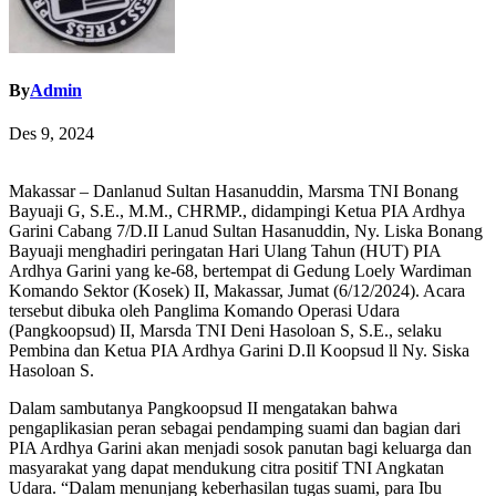
By
Admin
Des 9, 2024
Makassar – Danlanud Sultan Hasanuddin, Marsma TNI Bonang
Bayuaji G, S.E., M.M., CHRMP., didampingi Ketua PIA Ardhya
Garini Cabang 7/D.II Lanud Sultan Hasanuddin, Ny. Liska Bonang
Bayuaji menghadiri peringatan Hari Ulang Tahun (HUT) PIA
Ardhya Garini yang ke-68, bertempat di Gedung Loely Wardiman
Komando Sektor (Kosek) II, Makassar, Jumat (6/12/2024). Acara
tersebut dibuka oleh Panglima Komando Operasi Udara
(Pangkoopsud) II, Marsda TNI Deni Hasoloan S, S.E., selaku
Pembina dan Ketua PIA Ardhya Garini D.Il Koopsud ll Ny. Siska
Hasoloan S.
Dalam sambutanya Pangkoopsud II mengatakan bahwa
pengaplikasian peran sebagai pendamping suami dan bagian dari
PIA Ardhya Garini akan menjadi sosok panutan bagi keluarga dan
masyarakat yang dapat mendukung citra positif TNI Angkatan
Udara. “Dalam menunjang keberhasilan tugas suami, para Ibu