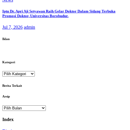
Iptu Dr. Apri Aji Setyawan Raih Gelar Doktor Dalam Sidang Terbuka
Promosi Doktor, Universitas Borobudur.
Jul 7, 2026
admin
Iklan
Kategori
Kategori
Berita Terkait
Arsip
Arsip
Index