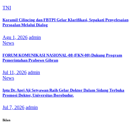
TNI
Koramil Cilincing dan FBTPI Gelar Klarifikasi, Sepakati Penyelesaian
Persoalan Melalui Dialog
Agu 1, 2026
admin
News
FORUM KOMUNIKASI NASIONAL-08 (FKN-08) Dukung Program
Pemerintahan Prabowo Gibran
Jul 11, 2026
admin
News
Iptu Dr. Apri Aji Setyawan Raih Gelar Doktor Dalam Sidang Terbuka
Promosi Doktor, Universitas Borobudur.
Jul 7, 2026
admin
Iklan