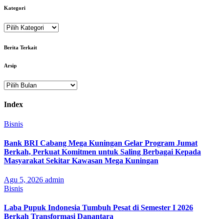
Kategori
Kategori
Berita Terkait
Arsip
Arsip
Index
Bisnis
Bank BRI Cabang Mega Kuningan Gelar Program Jumat
Berkah, Perkuat Komitmen untuk Saling Berbagai Kepada
Masyarakat Sekitar Kawasan Mega Kuningan
Agu 5, 2026
admin
Bisnis
Laba Pupuk Indonesia Tumbuh Pesat di Semester I 2026
Berkah Transformasi Danantara