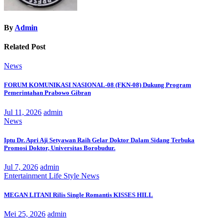
By
Admin
Related Post
News
FORUM KOMUNIKASI NASIONAL-08 (FKN-08) Dukung Program
Pemerintahan Prabowo Gibran
Jul 11, 2026
admin
News
Iptu Dr. Apri Aji Setyawan Raih Gelar Doktor Dalam Sidang Terbuka
Promosi Doktor, Universitas Borobudur.
Jul 7, 2026
admin
Entertainment
Life Style
News
MEGAN LITANI Rilis Single Romantis KISSES HILL
Mei 25, 2026
admin