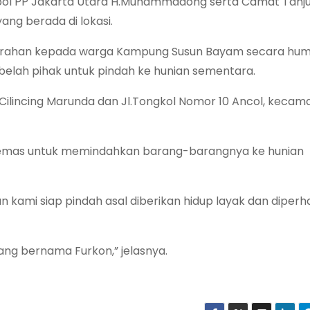
pol PP Jakarta Utara H.Muhammadong serta Camat Tanju
ng berada di lokasi.
ahan kepada warga Kampung Susun Bayam secara huma
belah pihak untuk pindah ke hunian sementara.
 Cilincing Marunda dan Jl.Tongkol Nomor 10 Ancol, kecam
kemas untuk memindahkan barang-barangnya ke hunian
ami siap pindah asal diberikan hidup layak dan diperh
ng bernama Furkon,” jelasnya.