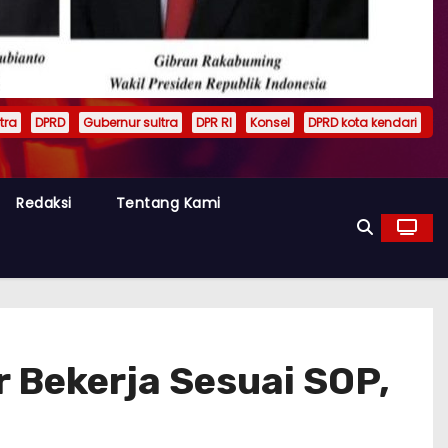
tra
DPRD
Gubernur sultra
DPR RI
Konsel
DPRD kota kendari
Redaksi
Tentang Kami
r Bekerja Sesuai SOP,