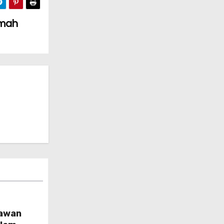
umah
yawan