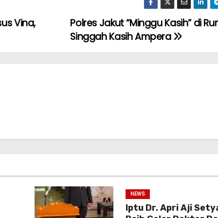
us Vina,
Polres Jakut “Minggu Kasih” di R
Singgah Kasih Ampera
NEWS
Iptu Dr. Apri Aji Set