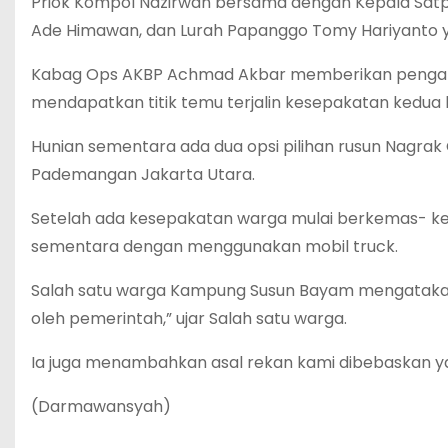
Priok Kompol Nazirwan bersama dengan Kepala Sat
Ade Himawan, dan Lurah Papanggo Tomy Hariyanto ya
Kabag Ops AKBP Achmad Akbar memberikan pengar
mendapatkan titik temu terjalin kesepakatan kedua 
Hunian sementara ada dua opsi pilihan rusun Nagrak
Pademangan Jakarta Utara.
Setelah ada kesepakatan warga mulai berkemas- 
sementara dengan menggunakan mobil truck.
Salah satu warga Kampung Susun Bayam mengatakan k
oleh pemerintah,” ujar Salah satu warga.
Ia juga menambahkan asal rekan kami dibebaskan ya
(Darmawansyah)