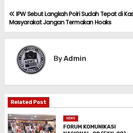
IPW Sebut Langkah Polri Sudah Tepat di Kas
N
Masyarakat Jangan Termakan Hoaks
a
v
i
By
Admin
g
a
s
i
Related Post
p
NEWS
o
FORUM KOMUNIKASI