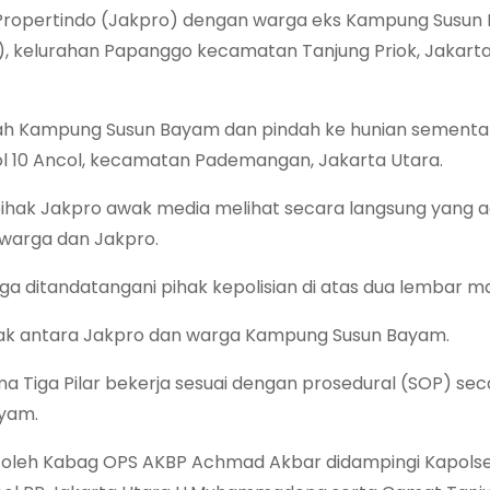
ta Propertindo (Jakpro) dengan warga eks Kampung Susu
 kelurahan Papanggo kecamatan Tanjung Priok, Jakarta
mah Kampung Susun Bayam dan pindah ke hunian sementar
l 10 Ancol, kecamatan Pademangan, Jakarta Utara.
pihak Jakpro awak media melihat secara langsung yang a
 warga dan Jakpro.
uga ditandatangani pihak kepolisian di atas dua lembar ma
ak antara Jakpro dan warga Kampung Susun Bayam.
a Tiga Pilar bekerja sesuai dengan prosedural (SOP) sec
yam.
ili oleh Kabag OPS AKBP Achmad Akbar didampingi Kapols