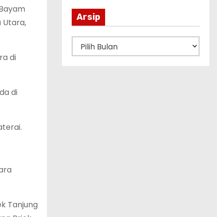
n Bayam
Arsip
 Utara,
A
r
a di
s
i
da di
p
terai.
ara
ek Tanjung