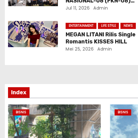
NASIONAL-08 (FKN-08)
s
Dukung Program
Jul 11, 2026
Admin
Pemerintahan Prabowo
Gibran
ENTERTAINMENT
LIFE STYLE
NEWS
MEGAN LITANI Rilis Single
Romantis KISSES HILL
Mei 25, 2026
Admin
Index
BISNIS
BISNIS