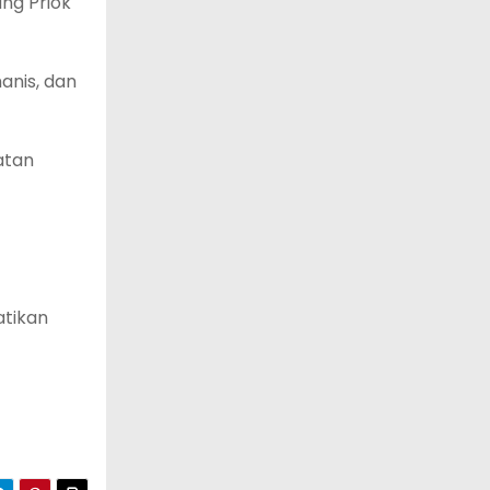
ng Priok
nis, dan
atan
atikan