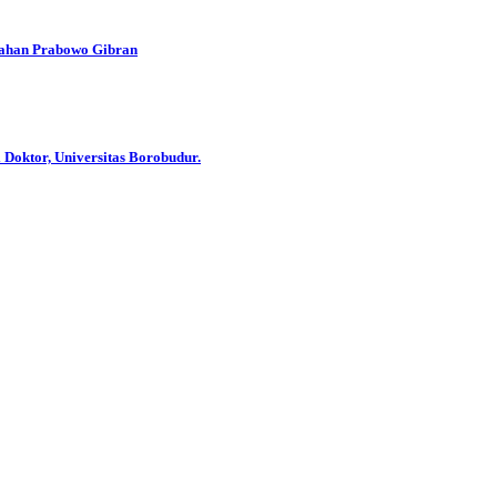
han Prabowo Gibran
 Doktor, Universitas Borobudur.