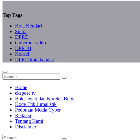
Top Tags
Kota Kendari
Sultra
DPRD
Gubernur sultra
DPR RI
Konsel
DPRD kota kendari
Home
ekspose tv
Hak Jawab dan Koreksi Berita
Kode Etik Jurnalistik
Pedoman Media Cyber
Redaksi
Tentang Kami
Disclaimer