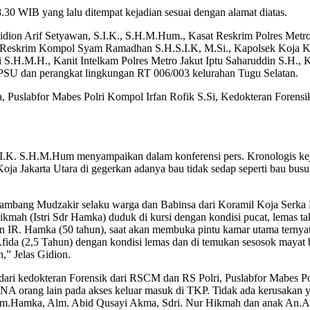
30 WIB yang lalu ditempat kejadian sesuai dengan alamat diatas.
Gidion Arif Setyawan, S.I.K., S.H.M.Hum., Kasat Reskrim Polres Met
t Reskrim Kompol Syam Ramadhan S.H.S.I.K, M.Si., Kapolsek Koja
S.H.M.H., Kanit Intelkam Polres Metro Jakut Iptu Saharuddin S.H., K
PPSU dan perangkat lingkungan RT 006/003 kelurahan Tugu Selatan.
ofa, Puslabfor Mabes Polri Kompol Irfan Rofik S.Si, Kedokteran Foren
I.K. S.H.M.Hum menyampaikan dalam konferensi pers. Kronologis keja
a Jakarta Utara di gegerkan adanya bau tidak sedap seperti bau busuk
ambang Mudzakir selaku warga dan Babinsa dari Koramil Koja Serka
Hikmah (Istri Sdr Hamka) duduk di kursi dengan kondisi pucat, lemas t
A.n IR. Hamka (50 tahun), saat akan membuka pintu kamar utama ternya
da (2,5 Tahun) dengan kondisi lemas dan di temukan sesosok mayat bay
,” Jelas Gidion.
ari kedokteran Forensik dari RSCM dan RS Polri, Puslabfor Mabes Polr
 DNA orang lain pada akses keluar masuk di TKP. Tidak ada kerusakan ya
m.Hamka, Alm. Abid Qusayi Akma, Sdri. Nur Hikmah dan anak An.Afida