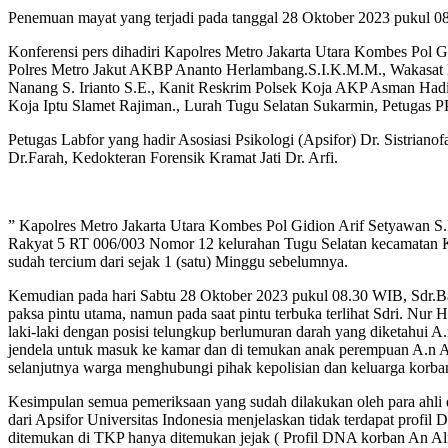
Penemuan mayat yang terjadi pada tanggal 28 Oktober 2023 pukul 08.
Konferensi pers dihadiri Kapolres Metro Jakarta Utara Kombes Pol 
Polres Metro Jakut AKBP Ananto Herlambang.S.I.K.M.M., Wakasa
Nanang S. Irianto S.E., Kanit Reskrim Polsek Koja AKP Asman Hadi 
Koja Iptu Slamet Rajiman., Lurah Tugu Selatan Sukarmin, Petugas 
Petugas Labfor yang hadir Asosiasi Psikologi (Apsifor) Dr. Sistrian
Dr.Farah, Kedokteran Forensik Kramat Jati Dr. Arfi.
” Kapolres Metro Jakarta Utara Kombes Pol Gidion Arif Setyawan S.
Rakyat 5 RT 006/003 Nomor 12 kelurahan Tugu Selatan kecamatan Koj
sudah tercium dari sejak 1 (satu) Minggu sebelumnya.
Kemudian pada hari Sabtu 28 Oktober 2023 pukul 08.30 WIB, Sdr.B
paksa pintu utama, namun pada saat pintu terbuka terlihat Sdri. Nur 
laki-laki dengan posisi telungkup berlumuran darah yang diketahui 
jendela untuk masuk ke kamar dan di temukan anak perempuan A.n Afi
selanjutnya warga menghubungi pihak kepolisian dan keluarga korban
Kesimpulan semua pemeriksaan yang sudah dilakukan oleh para ahli d
dari Apsifor Universitas Indonesia menjelaskan tidak terdapat profil
ditemukan di TKP hanya ditemukan jejak ( Profil DNA korban An Al