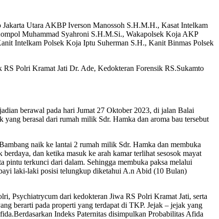
ro Jakarta Utara AKBP Iverson Manossoh S.H.M.H., Kasat Intelkam
 Kompol Muhammad Syahroni S.H.M.Si., Wakapolsek Koja AKP
anit Intelkam Polsek Koja Iptu Suherman S.H., Kanit Binmas Polsek
sik RS Polri Kramat Jati Dr. Ade, Kedokteran Forensik RS.Sukamto
dian berawal pada hari Jumat 27 Oktober 2023, di jalan Balai
 yang berasal dari rumah milik Sdr. Hamka dan aroma bau tersebut
 Bambang naik ke lantai 2 rumah milik Sdr. Hamka dan membuka
ak berdaya, dan ketika masuk ke arah kamar terlihat sesosok mayat
ta pintu terkunci dari dalam. Sehingga membuka paksa melalui
i laki-laki posisi telungkup diketahui A.n Abid (10 Bulan)
i, Psychiatrycum dari kedokteran Jiwa RS Polri Kramat Jati, serta
ng berarti pada properti yang terdapat di TKP. Jejak – jejak yang
.Berdasarkan Indeks Paternitas disimpulkan Probabilitas Afida