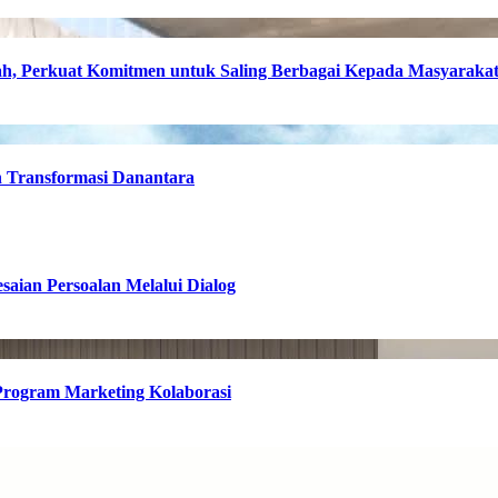
, Perkuat Komitmen untuk Saling Berbagai Kepada Masyaraka
h Transformasi Danantara
esaian Persoalan Melalui Dialog
 Program Marketing Kolaborasi