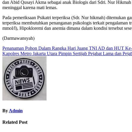
dan Abid Qusayi Akma sebagai anak Biologis dari Sdri. Nur Hikm
meninggal karena mati lemas.
Pada pemeriksaan Psikatri terperiksa (Sdr. Nur hikmah) ditemukan gan
terperiksa membutuhkan penanganan psikologis terkait pengalaman t
mmol/I), Hipokloremi dan anemia dimana dalam kondisi tersebut sese
(Darmawansyah)
Navigasi
Penanaman Pohon Dalam Rangka Hari Juang TNI AD dan HUT Ke-7
Kapolres Metro Jakarta Utara Pimpin Sertijab Pejabat Lama dan Pejab
pos
By
Admin
Related Post