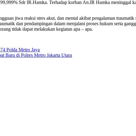
ah 99,999% Sdr IR.Hamka. Terhadap korban An.IR Hamka meninggal k
gguan jiwa reaksi stres akut, dan mental akibat pengalaman traumatik 
raumatik dan pendampingan dalam menjalani proses hukum serta ganggu
orang tidak dapat melakukan kegiatan apa – apa.
4 Polda Metro Jaya
at Baru di Polres Metro Jakarta Utara