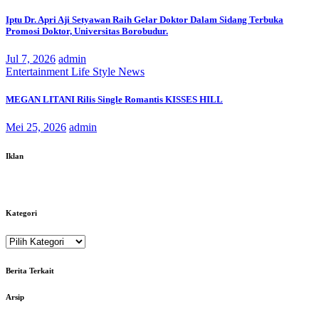
Iptu Dr. Apri Aji Setyawan Raih Gelar Doktor Dalam Sidang Terbuka
Promosi Doktor, Universitas Borobudur.
Jul 7, 2026
admin
Entertainment
Life Style
News
MEGAN LITANI Rilis Single Romantis KISSES HILL
Mei 25, 2026
admin
Iklan
Kategori
Kategori
Berita Terkait
Arsip