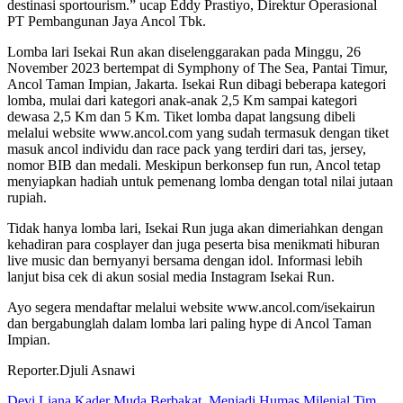
destinasi sportourism.” ucap Eddy Prastiyo, Direktur Operasional
PT Pembangunan Jaya Ancol Tbk.
Lomba lari Isekai Run akan diselenggarakan pada Minggu, 26
November 2023 bertempat di Symphony of The Sea, Pantai Timur,
Ancol Taman Impian, Jakarta. Isekai Run dibagi beberapa kategori
lomba, mulai dari kategori anak-anak 2,5 Km sampai kategori
dewasa 2,5 Km dan 5 Km. Tiket lomba dapat langsung dibeli
melalui website www.ancol.com yang sudah termasuk dengan tiket
masuk ancol individu dan race pack yang terdiri dari tas, jersey,
nomor BIB dan medali. Meskipun berkonsep fun run, Ancol tetap
menyiapkan hadiah untuk pemenang lomba dengan total nilai jutaan
rupiah.
Tidak hanya lomba lari, Isekai Run juga akan dimeriahkan dengan
kehadiran para cosplayer dan juga peserta bisa menikmati hiburan
live music dan bernyanyi bersama dengan idol. Informasi lebih
lanjut bisa cek di akun sosial media Instagram Isekai Run.
Ayo segera mendaftar melalui website www.ancol.com/isekairun
dan bergabunglah dalam lomba lari paling hype di Ancol Taman
Impian.
Reporter.Djuli Asnawi
Devi Liana Kader Muda Berbakat, Menjadi Humas Milenial Tim