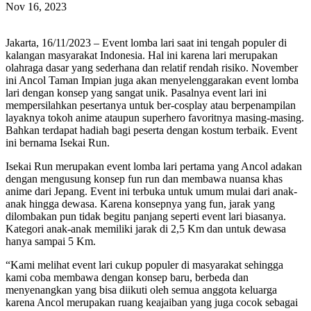
Nov 16, 2023
Jakarta, 16/11/2023 – Event lomba lari saat ini tengah populer di
kalangan masyarakat Indonesia. Hal ini karena lari merupakan
olahraga dasar yang sederhana dan relatif rendah risiko. November
ini Ancol Taman Impian juga akan menyelenggarakan event lomba
lari dengan konsep yang sangat unik. Pasalnya event lari ini
mempersilahkan pesertanya untuk ber-cosplay atau berpenampilan
layaknya tokoh anime ataupun superhero favoritnya masing-masing.
Bahkan terdapat hadiah bagi peserta dengan kostum terbaik. Event
ini bernama Isekai Run.
Isekai Run merupakan event lomba lari pertama yang Ancol adakan
dengan mengusung konsep fun run dan membawa nuansa khas
anime dari Jepang. Event ini terbuka untuk umum mulai dari anak-
anak hingga dewasa. Karena konsepnya yang fun, jarak yang
dilombakan pun tidak begitu panjang seperti event lari biasanya.
Kategori anak-anak memiliki jarak di 2,5 Km dan untuk dewasa
hanya sampai 5 Km.
“Kami melihat event lari cukup populer di masyarakat sehingga
kami coba membawa dengan konsep baru, berbeda dan
menyenangkan yang bisa diikuti oleh semua anggota keluarga
karena Ancol merupakan ruang keajaiban yang juga cocok sebagai