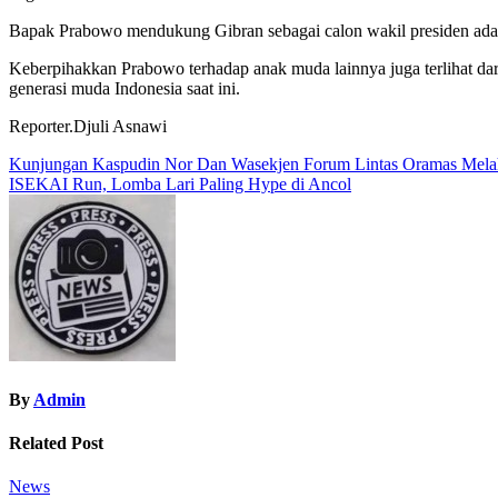
Bapak Prabowo mendukung Gibran sebagai calon wakil presiden adal
Keberpihakkan Prabowo terhadap anak muda lainnya juga terlihat da
generasi muda Indonesia saat ini.
Reporter.Djuli Asnawi
Navigasi
Kunjungan Kaspudin Nor Dan Wasekjen Forum Lintas Oramas Mela
ISEKAI Run, Lomba Lari Paling Hype di Ancol
pos
By
Admin
Related Post
News