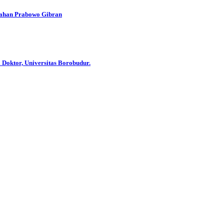
han Prabowo Gibran
 Doktor, Universitas Borobudur.