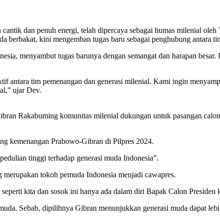
ta cantik dan penuh energi, telah dipercaya sebagai humas milenial o
a berbakat, kini mengemban tugas baru sebagai penghubung antara ti
ndonesia, menyambut tugas barunya dengan semangat dan harapan besar.
tif antara tim pemenangan dan generasi milenial. Kami ingin menyamp
l,” ujar Dev.
ran Rakabuming komunitas milenial dukungan untuk pasangan calon p
ng kemenangan Prabowo-Gibran di Pilpres 2024.
edulian tinggi terhadap generasi muda Indonesia”.
ng merupakan tokoh pemuda Indonesia menjadi cawapres.
eperti kita dan sosok ini hanya ada dalam diri Bapak Calon Presiden 
 muda. Sebab, dipilihnya Gibran menunjukkan generasi muda dapat lebi