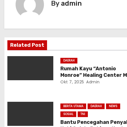
By
admin
g
a
s
i
Related Post
p
DAERAH
o
Rumah Kayu “Antonio
Monroe” Healing Center Mi
s
Ketum DPP GPP Antonius
Okt 7, 2025
Admin
Manurung Resmi Diguna
BERITA UTAMA
DAERAH
NEWS
SOSIAL
TNI
Bantu Pencegahan Penya