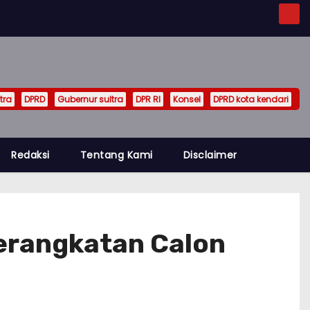
tra
DPRD
Gubernur sultra
DPR RI
Konsel
DPRD kota kendari
Redaksi
Tentang Kami
Disclaimer
erangkatan Calon