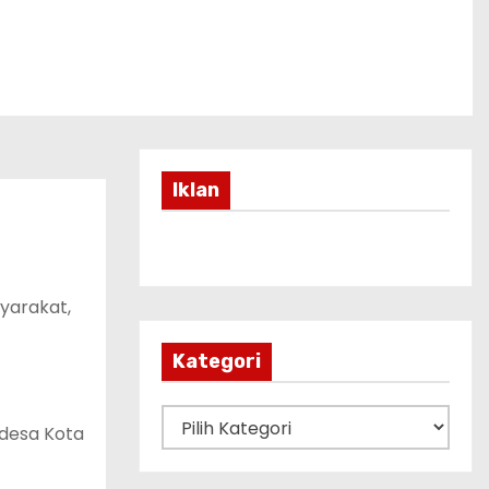
Iklan
yarakat,
Kategori
K
 desa Kota
a
t