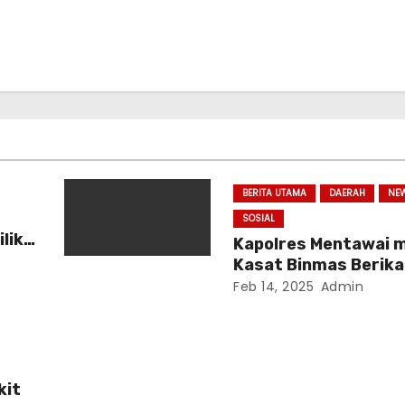
BERITA UTAMA
DAERAH
NE
SOSIAL
lik
Kapolres Mentawai m
Kasat Binmas Berik
kan.
Dukungan Ketahana
Feb 14, 2025
Admin
di Kepulauan Mentaw
kit