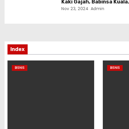
Kaki Gajah, Babinsa Kuala
Kencana Dampingi Petug
Nov 23, 2024
Admin
Kesehatan Pada Saat Su
dan Pengambilan Sampel
Darah
Index
BISNIS
BISNIS