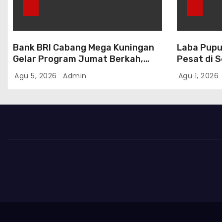
Bank BRI Cabang Mega Kuningan
Laba Pupu
Gelar Program Jumat Berkah,
Pesat di 
Perkuat Komitmen untuk Saling
Transform
Agu 5, 2026
Admin
Agu 1, 2026
Berbagai Kepada Masyarakat
Sekitar Kawasan Mega Kuningan