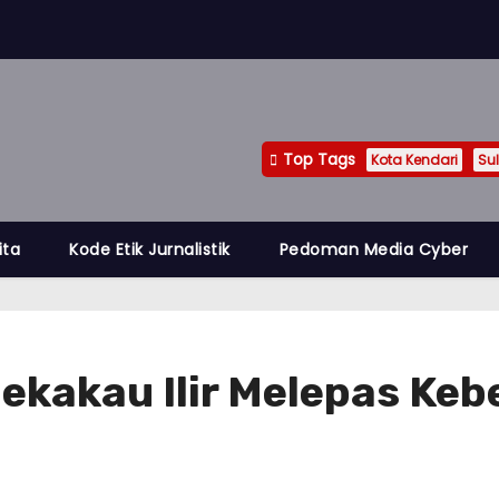
Top Tags
Kota Kendari
Sul
ita
Kode Etik Jurnalistik
Pedoman Media Cyber
kakau Ilir Melepas Keb