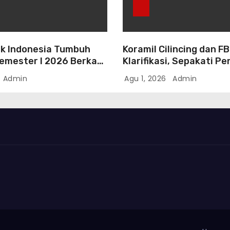
k Indonesia Tumbuh
Koramil Cilincing dan F
Semester I 2026 Berkah
Klarifikasi, Sepakati P
asi Danantara
Persoalan Melalui Dialo
Admin
Agu 1, 2026
Admin