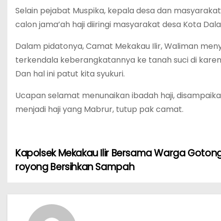
Selain pejabat Muspika, kepala desa dan masyarakat, 
calon jama’ah haji diiringi masyarakat desa Kota Dal
Dalam pidatonya, Camat Mekakau Ilir, Waliman men
terkendala keberangkatannya ke tanah suci di karena
Dan hal ini patut kita syukuri.
Ucapan selamat menunaikan ibadah haji, disampaikan
menjadi haji yang Mabrur, tutup pak camat.
Kapolsek Mekakau Ilir Bersama Warga Goton
N
royong Bersihkan Sampah
a
v
i