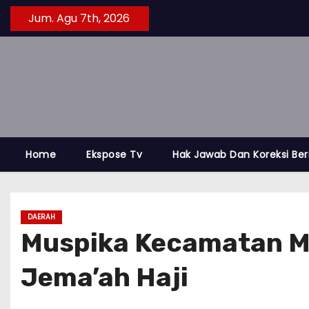
S
Jum. Agu 7th, 2026
k
i
p
t
o
c
o
Home
Ekspose Tv
Hak Jawab Dan Koreksi Ber
n
t
e
DAERAH
n
Muspika Kecamatan Me
t
Jema’ah Haji