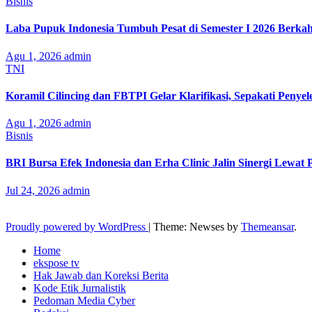
Bisnis
Laba Pupuk Indonesia Tumbuh Pesat di Semester I 2026 Berka
Agu 1, 2026
admin
TNI
Koramil Cilincing dan FBTPI Gelar Klarifikasi, Sepakati Penyel
Agu 1, 2026
admin
Bisnis
BRI Bursa Efek Indonesia dan Erha Clinic Jalin Sinergi Lewat
Jul 24, 2026
admin
Proudly powered by WordPress
|
Theme: Newses by
Themeansar
.
Home
ekspose tv
Hak Jawab dan Koreksi Berita
Kode Etik Jurnalistik
Pedoman Media Cyber