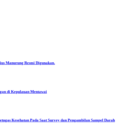
ius Manurung Resmi Digunakan.
gan di Kepulauan Mentawai
etugas Kesehatan Pada Saat Survey dan Pengambilan Sampel Darah