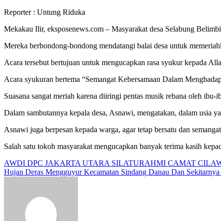
Reporter : Untung Riduka
Mekakau Ilir, eksposenews.com – Masyarakat desa Selabung Belimb
Mereka berbondong-bondong mendatangi balai desa untuk memeriahkan
Acara tersebut bertujuan untuk mengucapkan rasa syukur kepada Al
Acara syukuran bertema “Semangat Kebersamaan Dalam Menghadapi Tah
Suasana sangat meriah karena diiringi pentas musik rebana oleh ibu-
Dalam sambutannya kepala desa, Asnawi, mengatakan, dalam usia yang
Asnawi juga berpesan kepada warga, agar tetap bersatu dan semanga
Salah satu tokoh masyarakat mengucapkan banyak terima kasih kepada
Navigasi
AWDI DPC JAKARTA UTARA SILATURAHMI CAMAT CIL
Hujan Deras Mengguyur Kecamatan Sindang Danau Dan Sekitarnya
pos