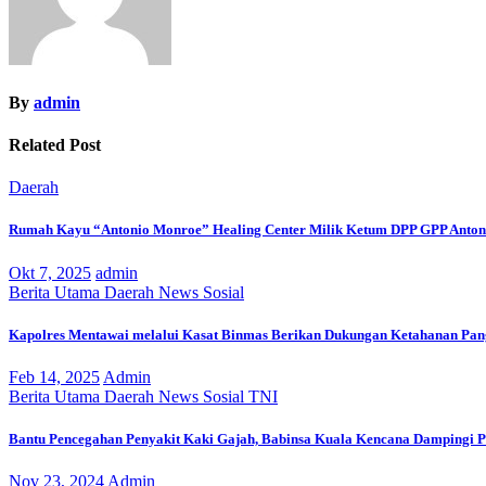
By
admin
Related Post
Daerah
Rumah Kayu “Antonio Monroe” Healing Center Milik Ketum DPP GPP Anton
Okt 7, 2025
admin
Berita Utama
Daerah
News
Sosial
Kapolres Mentawai melalui Kasat Binmas Berikan Dukungan Ketahanan Pan
Feb 14, 2025
Admin
Berita Utama
Daerah
News
Sosial
TNI
Bantu Pencegahan Penyakit Kaki Gajah, Babinsa Kuala Kencana Dampingi P
Nov 23, 2024
Admin