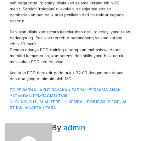
sehingga total ‘roleplay’ dilakukan selama kurang lebih 80
menit. Setelah ‘roleplay’ dilakukan, selanjutnya adalah
pemberian umpan balik atau penilaian dari instruktur kepada
peserta.
Penilaian dilakukan secara keseluruhan dari ‘roleplay’ yang telah
berlangsung. Penilaian tersebut berlangsung selama kurang
lebih 30 menit.
Dengan adanya FGD training diharapkan mahasiswa dapat
memiliki kemampuan, kompetensi dan skills yang baik untuk
melakukan FGD kedepannya.
Kegiatan FGD berakhir pada pukul 22.00 dengan penutupan
dan doa yang di pimpin oleh MC.
Navigasi
PC PEWARNA JAKUT RAYAKAN PASKAH BERSAMA ANAK
YATIM DAN PEMBAGIAN TA’JIL
pos
H. SUAIB, S.H., M.M. TERPILIH KEMBALI DIMUSWIL 2 FORUM
RT RW JAKARTA UTARA
By
admin