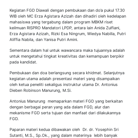
Kegiatan FGD Diawali dengan pembukaan dan do’a pukul 17.30
WIB oleh MC Erza Agistara Azizah dan dihadiri oleh kedelapan
mahasiswa yang tergabung dalam program MBKM riset
keilmuan RISPRO Mandatori LPDP, antara lain Anida Zulfiani,
Erza Agistara Azizah, Rizki Esa Ningrum, Wiedya Nabilla, Putri
Aliffia Nabila, dan Yanisa Putri Amini.
Sementara dalam hal untuk wawancara maka tujuannya adalah
untuk mengetahui tingkat kreativitas dan kemampuan berpikir
pada kandidat.
Pembukaan dan doa berlangsung secara khidmat. Selanjutnya
kegiatan utama adalah presentasi materi yang disampaikan
oleh ketua peneliti sekaligus instruktur utama Dr. Antonius
Dieben Robinson Manurung, M.Si.
Antonius Manurung memaparkan materi FGD yang berkaitan
dengan berbagai peran yang ada dalam FGD, alur dan
mekanisme FGD serta tujuan dan manfaat dari dilakukannya
FGD.
Paparan materi kedua dibawakan oleh Dr. dr. Yosephin Sri
Sutanti, M.S., Sp.Ok., yang dalam materinya lebih banyak