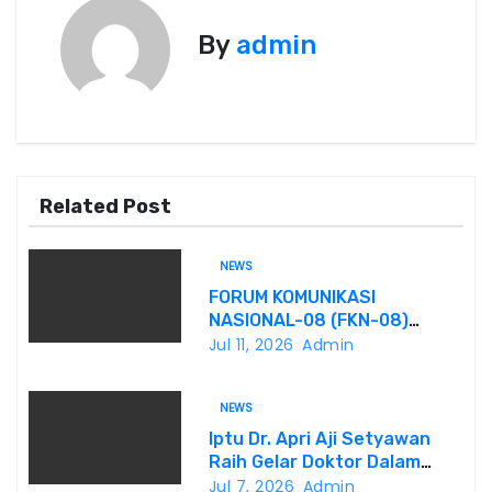
s
By
admin
i
p
o
Related Post
s
NEWS
FORUM KOMUNIKASI
NASIONAL-08 (FKN-08)
Dukung Program
Jul 11, 2026
Admin
Pemerintahan Prabowo
Gibran
NEWS
Iptu Dr. Apri Aji Setyawan
Raih Gelar Doktor Dalam
Sidang Terbuka Promosi
Jul 7, 2026
Admin