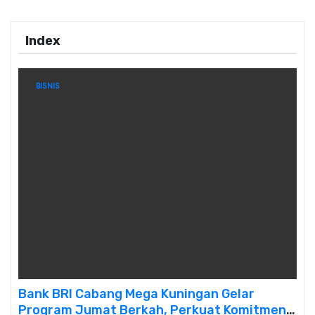
p
Index
BISNIS
Bank BRI Cabang Mega Kuningan Gelar
Program Jumat Berkah, Perkuat Komitmen