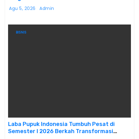
untuk Saling Berbagai Kepada Masyarakat
Agu 5, 2026
Admin
Sekitar Kawasan Mega Kuningan
BISNIS
Laba Pupuk Indonesia Tumbuh Pesat di
Semester I 2026 Berkah Transformasi
Danantara