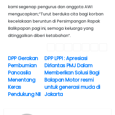
kami segenap pengurus dan anggota AWI
mengucapkan:;”Turut berduka cita bagi korban
kecelakaan beruntun di Persimpangan Rapak
Balikpapan pagi ini, semoga keluarga yang
ditinggalkan diberi ketabahan”.
DPP Gerakan
DPP LPPI : Apresiasi
N
Pembumian
Dirlantas PMJ Dalam
a
Pancasila
Memberikan Solusi Bagi
Menentang
Balapan Motor resmi
v
Keras
untuk generasi muda di
i
Pendukung NII
Jakarta
g
a