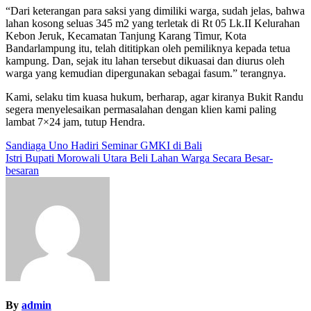
“Dari keterangan para saksi yang dimiliki warga, sudah jelas, bahwa
lahan kosong seluas 345 m2 yang terletak di Rt 05 Lk.II Kelurahan
Kebon Jeruk, Kecamatan Tanjung Karang Timur, Kota
Bandarlampung itu, telah dititipkan oleh pemiliknya kepada tetua
kampung. Dan, sejak itu lahan tersebut dikuasai dan diurus oleh
warga yang kemudian dipergunakan sebagai fasum.” terangnya.
Kami, selaku tim kuasa hukum, berharap, agar kiranya Bukit Randu
segera menyelesaikan permasalahan dengan klien kami paling
lambat 7×24 jam, tutup Hendra.
Navigasi
Sandiaga Uno Hadiri Seminar GMKI di Bali
Istri Bupati Morowali Utara Beli Lahan Warga Secara Besar-
pos
besaran
By
admin