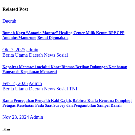
Related Post
Daerah
Rumah Kayu “Antonio Monroe” Healing Center Milik Ketum DPP GPP
Antonius Manurung Resmi Digunakan.
Okt 7, 2025
admin
Berita Utama
Daerah
News
Sosial
Kapolres Mentawai melalui Kasat Binmas Berikan Dukungan Ketahanan
Pangan di Kepulauan Mentawai
Feb 14, 2025
Admin
Berita Utama
Daerah
News
Sosial
TNI
Bantu Pencegahan Penyakit Kaki Gajah, Babinsa Kuala Kencana Dampingi
Petugas Kesehatan Pada Saat Survey dan Pengambilan Sampel Darah
Nov 23, 2024
Admin
Iklan