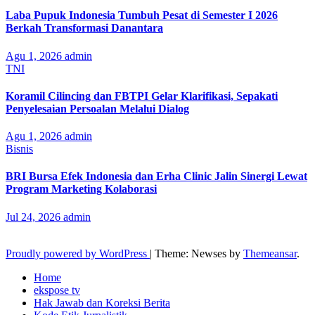
Laba Pupuk Indonesia Tumbuh Pesat di Semester I 2026
Berkah Transformasi Danantara
Agu 1, 2026
admin
TNI
Koramil Cilincing dan FBTPI Gelar Klarifikasi, Sepakati
Penyelesaian Persoalan Melalui Dialog
Agu 1, 2026
admin
Bisnis
BRI Bursa Efek Indonesia dan Erha Clinic Jalin Sinergi Lewat
Program Marketing Kolaborasi
Jul 24, 2026
admin
Proudly powered by WordPress
|
Theme: Newses by
Themeansar
.
Home
ekspose tv
Hak Jawab dan Koreksi Berita