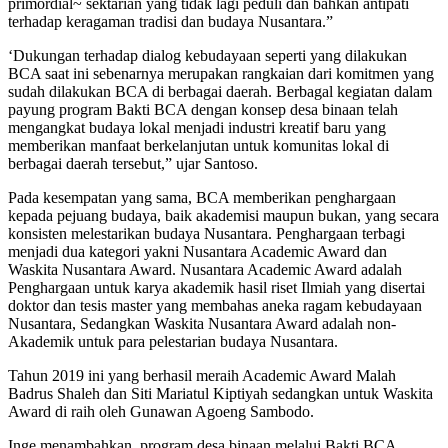
primordial~ sektarian yang tidak lagi peduli dan bahkan antipati
terhadap keragaman tradisi dan budaya Nusantara.”
‘Dukungan terhadap dialog kebudayaan seperti yang dilakukan
BCA saat ini sebenarnya merupakan rangkaian dari komitmen yang
sudah dilakukan BCA di berbagai daerah. Berbagal kegiatan dalam
payung program Bakti BCA dengan konsep desa binaan telah
mengangkat budaya lokal menjadi industri kreatif baru yang
memberikan manfaat berkelanjutan untuk komunitas lokal di
berbagai daerah tersebut,” ujar Santoso.
Pada kesempatan yang sama, BCA memberikan penghargaan
kepada pejuang budaya, baik akademisi maupun bukan, yang secara
konsisten melestarikan budaya Nusantara. Penghargaan terbagi
menjadi dua kategori yakni Nusantara Academic Award dan
Waskita Nusantara Award. Nusantara Academic Award adalah
Penghargaan untuk karya akademik hasil riset Ilmiah yang disertai
doktor dan tesis master yang membahas aneka ragam kebudayaan
Nusantara, Sedangkan Waskita Nusantara Award adalah non-
Akademik untuk para pelestarian budaya Nusantara.
Tahun 2019 ini yang berhasil meraih Academic Award Malah
Badrus Shaleh dan Siti Mariatul Kiptiyah sedangkan untuk Waskita
Award di raih oleh Gunawan Agoeng Sambodo.
Inge menambahkan, program desa binaan melalui Bakti BCA