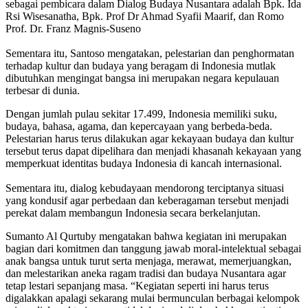
sebagai pembicara dalam Dialog Budaya Nusantara adalah Bpk. Ida
Rsi Wisesanatha, Bpk. Prof Dr Ahmad Syafii Maarif, dan Romo
Prof. Dr. Franz Magnis-Suseno
Sementara itu, Santoso mengatakan, pelestarian dan penghormatan
terhadap kultur dan budaya yang beragam di Indonesia mutlak
dibutuhkan mengingat bangsa ini merupakan negara kepulauan
terbesar di dunia.
Dengan jumlah pulau sekitar 17.499, Indonesia memiliki suku,
budaya, bahasa, agama, dan kepercayaan yang berbeda-beda.
Pelestarian harus terus dilakukan agar kekayaan budaya dan kultur
tersebut terus dapat dipelihara dan menjadi khasanah kekayaan yang
memperkuat identitas budaya Indonesia di kancah internasional.
Sementara itu, dialog kebudayaan mendorong terciptanya situasi
yang kondusif agar perbedaan dan keberagaman tersebut menjadi
perekat dalam membangun Indonesia secara berkelanjutan.
Sumanto Al Qurtuby mengatakan bahwa kegiatan ini merupakan
bagian dari komitmen dan tanggung jawab moral-intelektual sebagai
anak bangsa untuk turut serta menjaga, merawat, memerjuangkan,
dan melestarikan aneka ragam tradisi dan budaya Nusantara agar
tetap lestari sepanjang masa. “Kegiatan seperti ini harus terus
digalakkan apalagi sekarang mulai bermunculan berbagai kelompok