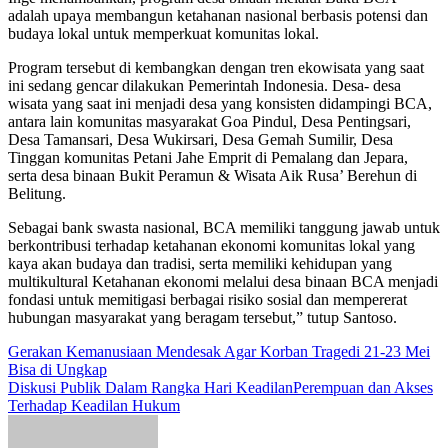
adalah upaya membangun ketahanan nasional berbasis potensi dan
budaya lokal untuk memperkuat komunitas lokal.
Program tersebut di kembangkan dengan tren ekowisata yang saat
ini sedang gencar dilakukan Pemerintah Indonesia. Desa- desa
wisata yang saat ini menjadi desa yang konsisten didampingi BCA,
antara lain komunitas masyarakat Goa Pindul, Desa Pentingsari,
Desa Tamansari, Desa Wukirsari, Desa Gemah Sumilir, Desa
Tinggan komunitas Petani Jahe Emprit di Pemalang dan Jepara,
serta desa binaan Bukit Peramun & Wisata Aik Rusa’ Berehun di
Belitung.
Sebagai bank swasta nasional, BCA memiliki tanggung jawab untuk
berkontribusi terhadap ketahanan ekonomi komunitas lokal yang
kaya akan budaya dan tradisi, serta memiliki kehidupan yang
multikultural Ketahanan ekonomi melalui desa binaan BCA menjadi
fondasi untuk memitigasi berbagai risiko sosial dan mempererat
hubungan masyarakat yang beragam tersebut,” tutup Santoso.
Navigasi
Gerakan Kemanusiaan Mendesak Agar Korban Tragedi 21-23 Mei
Bisa di Ungkap
pos
Diskusi Publik Dalam Rangka Hari KeadilanPerempuan dan Akses
Terhadap Keadilan Hukum