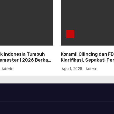
k Indonesia Tumbuh
Koramil Cilincing dan F
Semester I 2026 Berkah
Klarifikasi, Sepakati P
asi Danantara
Persoalan Melalui Dialo
Admin
Agu 1, 2026
Admin