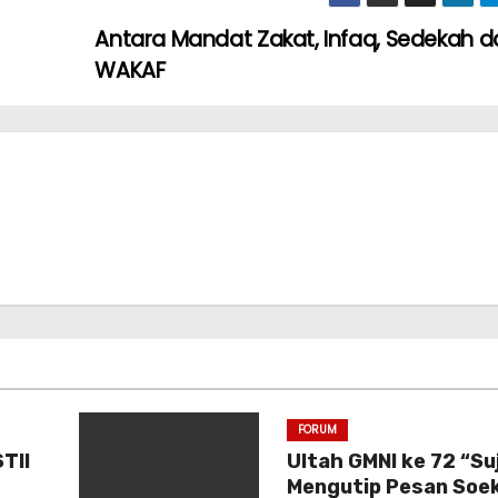
Antara Mandat Zakat, Infaq, Sedekah d
WAKAF
FORUM
TII
Ultah GMNI ke 72 “Su
Mengutip Pesan Soe