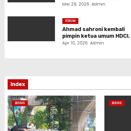
s
Malaysia Serukan ASEAN 
Mei 29, 2026
Admin
Kekuatan Peradaban Bar
FORUM
Ahmad sahroni kembali
pimpin ketua umum HDCI.
Apr 10, 2026
Admin
Index
BISNIS
BISNIS