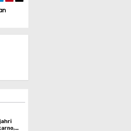
an
jahri
karno,