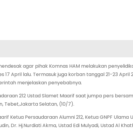
endesak agar pihak Komnas HAM melakukan penyelidik
 17 April lalu. Termasuk juga korban tanggal 21-23 April 
merintah menjelaskan penyebabnya.
audaraan 212 Ustad Slamet Maarif saat jumpa pers bersa
, Tebet,Jakarta Selatan, (10/7).
arif Ketua Persaudaraan Alumni 212, Ketua GNPF Ulama U
din, Dr. Hj.Nurdiati Akma, Ustad Edi Mulyadi, Ustad Al Kha