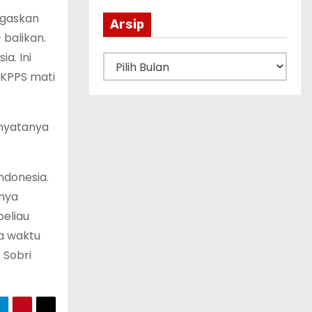
ugaskan
Arsip
 balikan.
a. Ini
A
 KPPS mati
r
s
i
 nyatanya
p
ndonesia.
unya
beliau
pa waktu
 Sobri