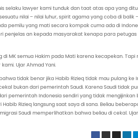
s selaku lawyer kami tunduk dan taat atas apa yang dit
suatu nilai – nilai luhur, spirit agama yang coba di balik –
k ada pemilu yang mati secara kompak cuma ada di Indonesi
ri penjelas an kepada masyarakat kenapa para petugas
g di MK semua Hakim pada Mati karena kecapekan. Tapi
 kami. Ujar Ahmad Yani.
hwa tidak benar jika Habib Rizieq tidak mau pulang ke I
g cekal bukan dari pemerintah Saudi. Karena Saudi tidak p
ri pemerintah Indonesia sendiri yang tidak mengijinkan 
ri Habib Rizieq langsung saat saya di sana. Beliau bebera
migrasi Saudi memperlihatkan bahwa beliau di cekal. Ujar