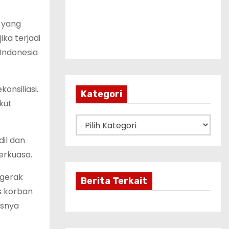
 yang
ka terjadi
 Indonesia
onsiliasi.
Kategori
kut
K
a
il dan
t
erkuasa.
e
rgerak
g
Berita Terkait
s korban
o
usnya
r
i