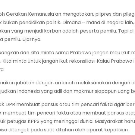
oh Gerakan Kemanusia an mengatakan, pilpres dan pileg
kan pendidikan politik. Dimana – mana di negara lain, ji
kan yang menjadi korban adalah peserta pemilu. Tapi di
 pemilu. Ujarnya.
uangkan dan kita minta sama Prabowo jangan mau ikut rek
ita minta untuk jangan ikut rekonsiliasi. Kalau Prabowo i
a.
anakan jabatan dengan amanah melaksanakan dengan ad
udkan Indonesia yang adil dan makmur siapapun uang b
ak DPR membuat pansus atau tim pencari fakta agar be
k membuat tim pencari fakta atau membuat pansus ata
uk petugas KPPS yang meninggal dunia. Masyarakat har
isa ditengok pada saat ditahan oleh aparat kepolisian.