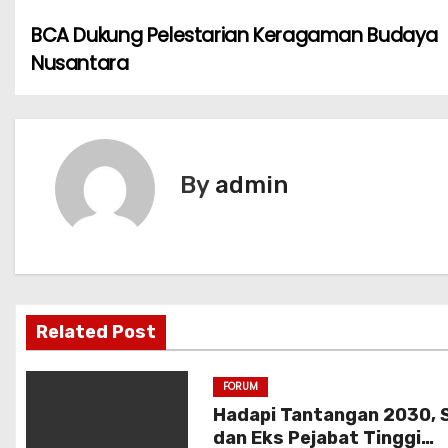
BCA Dukung Pelestarian Keragaman Budaya
N
Nusantara
a
v
i
By
admin
g
a
s
i
Related Post
p
FORUM
o
Hadapi Tantangan 2030, S
dan Eks Pejabat Tinggi