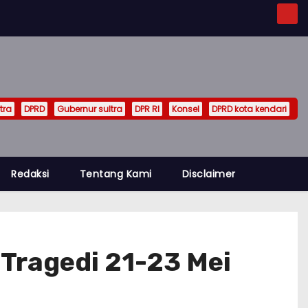
tra
DPRD
Gubernur sultra
DPR RI
Konsel
DPRD kota kendari
Redaksi
Tentang Kami
Disclaimer
Tragedi 21-23 Mei