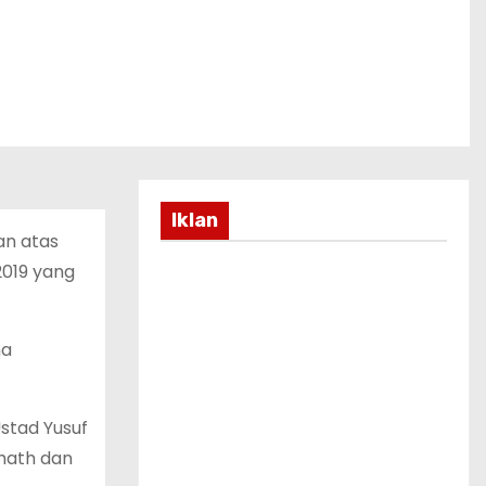
Iklan
an atas
2019 yang
ma
stad Yusuf
thath dan