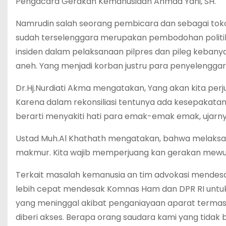
Pengacara Gerakan Kemanusiaan Ahmad Yani, SH.
Namrudin salah seorang pembicara dan sebagai tok
sudah terselenggara merupakan pembodohan politik bu
insiden dalam pelaksanaan pilpres dan pileg kebanya
aneh. Yang menjadi korban justru para penyelenggara
Dr.Hj.Nurdiati Akma mengatakan, Yang akan kita perj
Karena dalam rekonsiliasi tentunya ada kesepakatan. K
berarti menyakiti hati para emak-emak emak, ujarny
Ustad Muh.Al Khathath mengatakan, bahwa melaks
makmur. Kita wajib memperjuang kan gerakan mewuj
Terkait masalah kemanusia an tim advokasi mendes
lebih cepat mendesak Komnas Ham dan DPR RI untu
yang meninggal akibat penganiayaan aparat termas
diberi akses. Berapa orang saudara kami yang tidak b