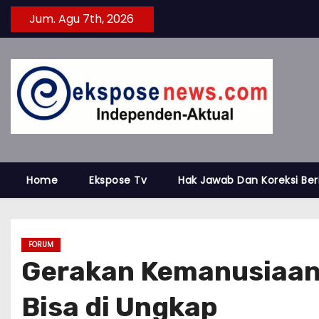
S
Jum. Agu 7th, 2026
k
i
p
t
o
c
o
n
Home
Ekspose Tv
Hak Jawab Dan Koreksi Ber
t
e
n
FORUM
t
Gerakan Kemanusiaan 
Bisa di Ungkap