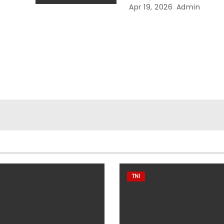
Jadi
Mengingatkan Penti
Apr 19, 2026
Admin
u
Keberanian Bermimpi
TNI