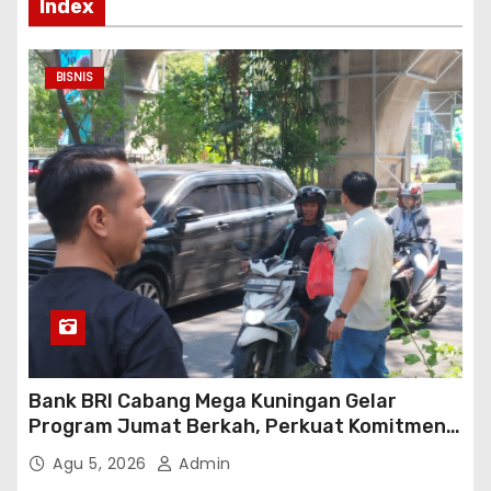
Index
BISNIS
Bank BRI Cabang Mega Kuningan Gelar
Program Jumat Berkah, Perkuat Komitmen
untuk Saling Berbagai Kepada Masyarakat
Agu 5, 2026
Admin
Sekitar Kawasan Mega Kuningan