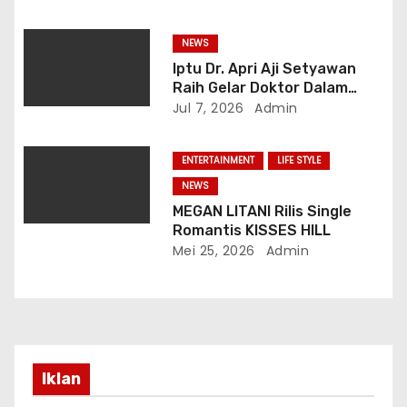
Pemerintahan Prabowo
Gibran
NEWS
Iptu Dr. Apri Aji Setyawan
Raih Gelar Doktor Dalam
Sidang Terbuka Promosi
Jul 7, 2026
Admin
Doktor, Universitas
Borobudur.
ENTERTAINMENT
LIFE STYLE
NEWS
MEGAN LITANI Rilis Single
Romantis KISSES HILL
Mei 25, 2026
Admin
Iklan