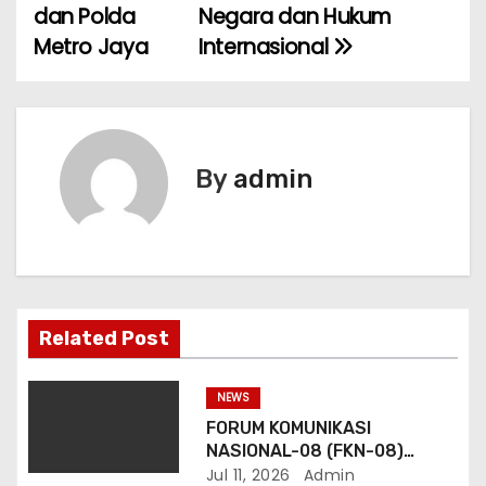
dan Polda
Negara dan Hukum
i
Metro Jaya
Internasional
g
a
s
By
admin
i
p
o
Related Post
s
NEWS
FORUM KOMUNIKASI
NASIONAL-08 (FKN-08)
Dukung Program
Jul 11, 2026
Admin