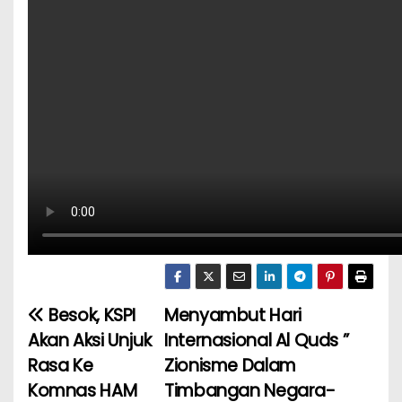
Besok, KSPI
Menyambut Hari
N
Akan Aksi Unjuk
Internasional Al Quds ”
a
Rasa Ke
Zionisme Dalam
Komnas HAM
Timbangan Negara-
v