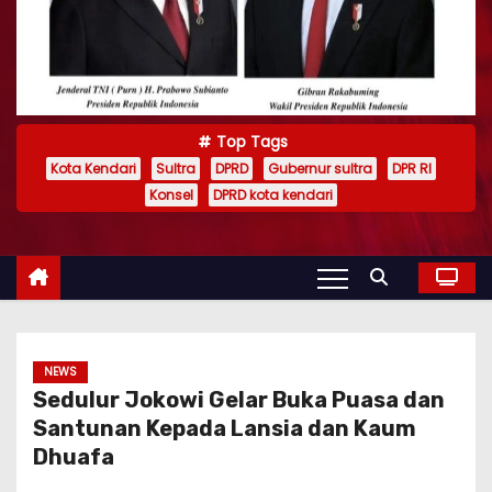
Top Tags
Kota Kendari
Sultra
DPRD
Gubernur sultra
DPR RI
Konsel
DPRD kota kendari
NEWS
Sedulur Jokowi Gelar Buka Puasa dan
Santunan Kepada Lansia dan Kaum
Dhuafa