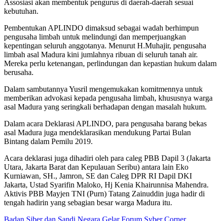
Assosiasi akan membentuk pengurus di daerah-daerah sesuai
kebutuhan.
Pembentukan APLINDO dimaksud sebagai wadah berhimpun
pengusaha limbah untuk melindungi dan memperjuangkan
kepentingan seluruh anggotanya. Menurut H.Muhajir, pengusaha
limbah asal Madura kini jumlahnya ribuan di seluruh tanah air.
Mereka perlu ketenangan, perlindungan dan kepastian hukum dalam
berusaha.
Dalam sambutannya Yusril mengemukakan komitmennya untuk
memberikan advokasi kepada pengusaha limbah, khususnya warga
asal Madura yang seringkali berhadapan dengan masalah hukum.
Dalam acara Deklarasi APLINDO, para pengusaha barang bekas
asal Madura juga mendeklarasikan mendukung Partai Bulan
Bintang dalam Pemilu 2019.
Acara deklarasi juga dihadiri oleh para caleg PBB Dapil 3 (Jakarta
Utara, Jakarta Barat dan Kepulauan Seribu) antara lain Eko
Kurniawan, SH., Jamron, SE dan Caleg DPR RI Dapil DKI
Jakarta, Ustad Syarifin Maloko, Hj Kenia Khairunnisa Mahendra.
Aktivis PBB Mayjen TNI (Purn) Tatang Zainuddin juga hadir di
tengah hadirin yang sebagian besar warga Madura itu.
Badan Siber dan Sandi Negara Gelar Forum Syber Corner