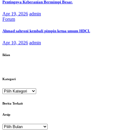
Pentingnya Keberanian Bermimpi Besar.
Apr 19, 2026
admin
Forum
Ahmad sahroni kembali pimpin ketua umum HDCI.
Apr 10, 2026
admin
Iklan
Kategori
Kategori
Berita Terkait
Arsip
Arsip