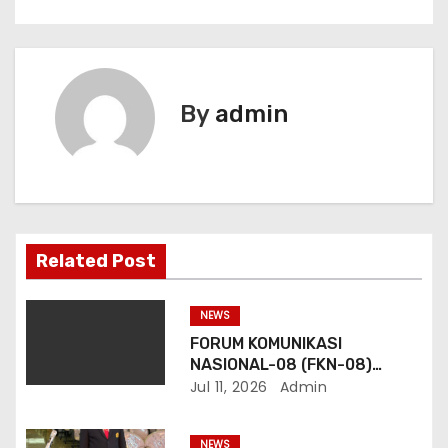
i
g
a
By
admin
s
i
p
o
Related Post
s
NEWS
FORUM KOMUNIKASI
NASIONAL-08 (FKN-08)
Dukung Program
Jul 11, 2026
Admin
Pemerintahan Prabowo
Gibran
NEWS