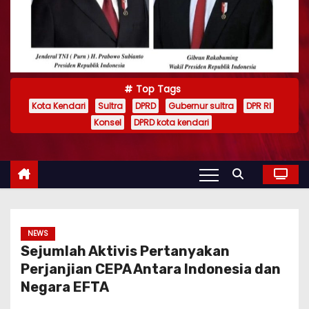
Top Tags
Kota Kendari
Sultra
DPRD
Gubernur sultra
DPR RI
Konsel
DPRD kota kendari
NEWS
Sejumlah Aktivis Pertanyakan
Perjanjian CEPA Antara Indonesia dan
Negara EFTA