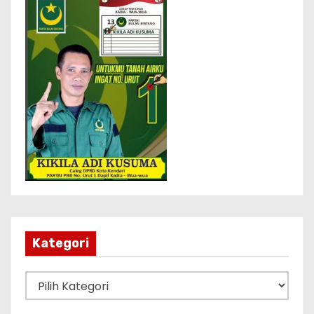
Kategori
K
a