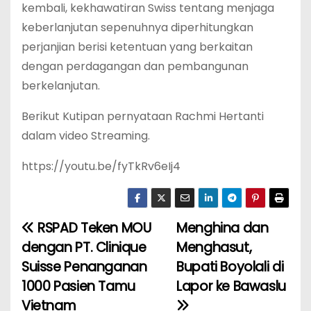
kembali, kekhawatiran Swiss tentang menjaga
keberlanjutan sepenuhnya diperhitungkan
perjanjian berisi ketentuan yang berkaitan
dengan perdagangan dan pembangunan
berkelanjutan.
Berikut Kutipan pernyataan Rachmi Hertanti
dalam video Streaming.
https://youtu.be/fyTkRv6eIj4
RSPAD Teken MOU
Menghina dan
N
dengan PT. Clinique
Menghasut,
a
Suisse Penanganan
Bupati Boyolali di
1000 Pasien Tamu
Lapor ke Bawaslu
v
Vietnam