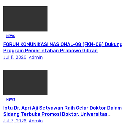
i
p
o
s
NEWS
FORUM KOMUNIKASI NASIONAL-08 (FKN-08) Dukung
Program Pemerintahan Prabowo Gibran
Jul 11, 2026
Admin
NEWS
Iptu Dr. Apri Aji Setyawan Raih Gelar Doktor Dalam
Sidang Terbuka Promosi Doktor, Universitas
Borobudur.
Jul 7, 2026
Admin