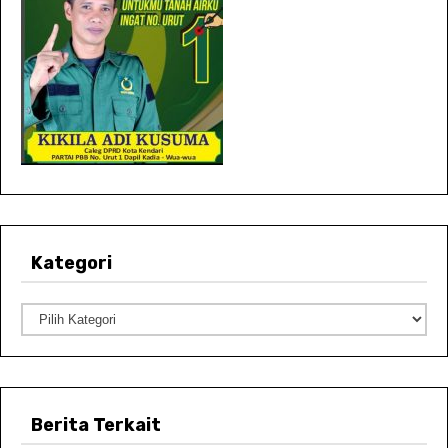
Kategori
K
a
t
e
Berita Terkait
g