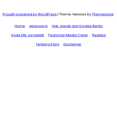
Proudly powered by WordPress
|
Theme: Newses by
Themeansar
.
Home
ekspose tv
Hak Jawab dan Koreksi Berita
Kode Etik Jurnalistik
Pedoman Media Cyber
Redaksi
Tentang Kami
Disclaimer