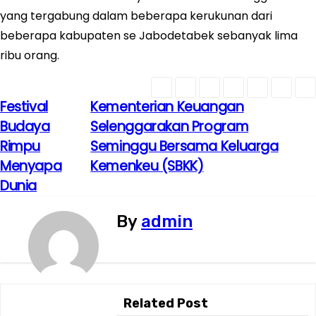
yang tergabung dalam beberapa kerukunan dari
beberapa kabupaten se Jabodetabek sebanyak lima
ribu orang.
Festival
Kementerian Keuangan
N
Budaya
Selenggarakan Program
a
Rimpu
Seminggu Bersama Keluarga
Menyapa
Kemenkeu (SBKK)
v
Dunia
i
By
admin
g
a
s
Related Post