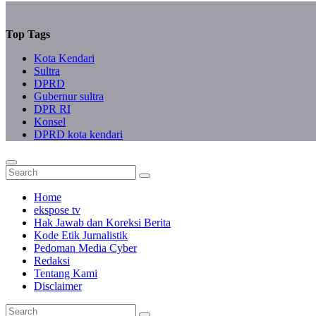
Top Tags
Kota Kendari
Sultra
DPRD
Gubernur sultra
DPR RI
Konsel
DPRD kota kendari
Home
ekspose tv
Hak Jawab dan Koreksi Berita
Kode Etik Jurnalistik
Pedoman Media Cyber
Redaksi
Tentang Kami
Disclaimer