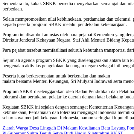
Sementara itu, kakak SBKK bersedia menyebarkan semangat dan nilai 
perbedaan.
Selain mempromosikan nilai kebhinekaan, perdamaian dan toleransi, p
kepada peserta program SBKK melalui pendekatan kekeluargaan.
Program ini disambut antusias oleh para pejabat Kemenkeu yang den
Direktur Jenderal Kekayaan Negara, Staf Ahli Menteri Bidang Kepat
Para pejabat tersebut memfasilitasi seluruh kebutuhan transportasi d
Sejumlah agenda program SBKK yang diselenggarakan antara lain kun
pengenalan aktivitas pengelolaan keuangan negara sebagai inti pen
Peserta juga berkesempatan untuk berkenalan dan makan
malam bersama Menteri Keuangan, Sri Mulyani Indrawati serta menc
Program SBKK diselenggarakan oleh Badan Pendidikan dan Pelatih
toleransi dan pertukaran pelajar ke daerah dengan latar belakang bu
Kegiatan SBKK ini sejalan dengan semangat Kementerian Keuangan 
kebhinekaan, Perdamaian dan toleransi mengingat Indonesia memilik
seharusnya menjadi kekayaan Indonesia, namun seringkali luput di p
Navigasi
Ziarah Warga Desa Linggah Di Makam Kesultanan Batu Layang Pon
Pj.Gubernur Sultra Teguh Setya Budi Hadiri Silaturahmi KKST.