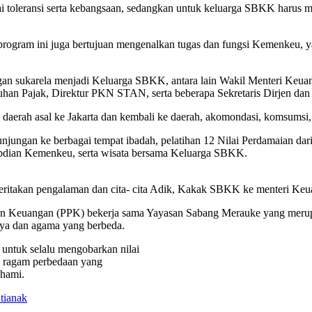
toleransi serta kebangsaan, sedangkan untuk keluarga SBKK harus men
rogram ini juga bertujuan mengenalkan tugas dan fungsi Kemenkeu, yai
gan sukarela menjadi Keluarga SBKK, antara lain Wakil Menteri Keuan
uhan Pajak, Direktur PKN STAN, serta beberapa Sekretaris Dirjen dan
ari daerah asal ke Jakarta dan kembali ke daerah, akomondasi, komsumsi
jungan ke berbagai tempat ibadah, pelatihan 12 Nilai Perdamaian dar
gabdian Kemenkeu, serta wisata bersama Keluarga SBKK.
eritakan pengalaman dan cita- cita Adik, Kakak SBKK ke menteri Keu
an Keuangan (PPK) bekerja sama Yayasan Sabang Merauke yang merup
daya dan agama yang berbeda.
untuk selalu mengobarkan nilai
i ragam perbedaan yang
ahami.
tianak