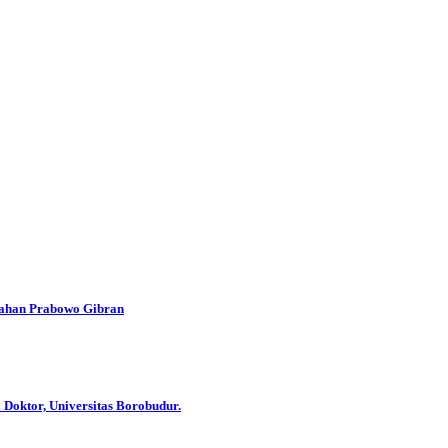
han Prabowo Gibran
 Doktor, Universitas Borobudur.