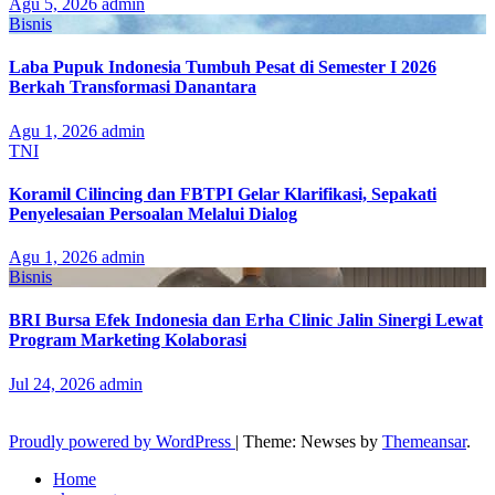
Agu 5, 2026
admin
Bisnis
Laba Pupuk Indonesia Tumbuh Pesat di Semester I 2026
Berkah Transformasi Danantara
Agu 1, 2026
admin
TNI
Koramil Cilincing dan FBTPI Gelar Klarifikasi, Sepakati
Penyelesaian Persoalan Melalui Dialog
Agu 1, 2026
admin
Bisnis
BRI Bursa Efek Indonesia dan Erha Clinic Jalin Sinergi Lewat
Program Marketing Kolaborasi
Jul 24, 2026
admin
Proudly powered by WordPress
|
Theme: Newses by
Themeansar
.
Home