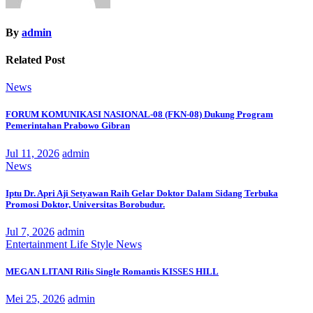
By
admin
Related Post
News
FORUM KOMUNIKASI NASIONAL-08 (FKN-08) Dukung Program
Pemerintahan Prabowo Gibran
Jul 11, 2026
admin
News
Iptu Dr. Apri Aji Setyawan Raih Gelar Doktor Dalam Sidang Terbuka
Promosi Doktor, Universitas Borobudur.
Jul 7, 2026
admin
Entertainment
Life Style
News
MEGAN LITANI Rilis Single Romantis KISSES HILL
Mei 25, 2026
admin