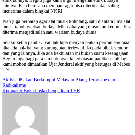
etnik lainnya. Begitu juga kami ingin mengenal etnik budaya
lainnya. Kita berusaha membaur agar bisa diterima dan saling
menerima dalam bingkai NKRI.
Ivan juga berharap agar alat musik kolintang, satu diantara lima alat
musik tabuh warisan budaya Minasaha yang diusulkan kedunia bisa
diterima menjadi salah satu warisan budaya dunia.
Selaku ketua panitia, Ivan tak lupa menyampaikan permintaan maaf
jika ada hal- hal yang kurang atau terlewati. Kepada pihak vendor
dan yang lainnya. Jika ada kekhilafan ini bukan suatu kesengajaan.
Begitu juga bagi para tamu dengan keterbatasan panitia sekali lagi
kami mohon dimaafkan.Ujar Jenderal aktif yang bertugas di Mabes
TNI.
Navigasi
Aktivis 98 akan Berkumpul Melawan Biang Terorisme dan
Radikalisme
pos
Kemnaker Buka Posko Pengaduan THR