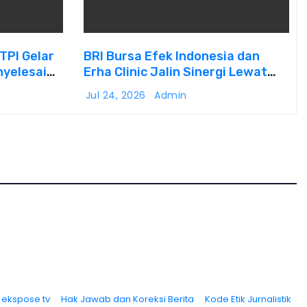
BTPI Gelar
BRI Bursa Efek Indonesia dan
enyelesaian
Erha Clinic Jalin Sinergi Lewat
g
Program Marketing Kolaborasi
Jul 24, 2026
Admin
ekspose tv
Hak Jawab dan Koreksi Berita
Kode Etik Jurnalistik