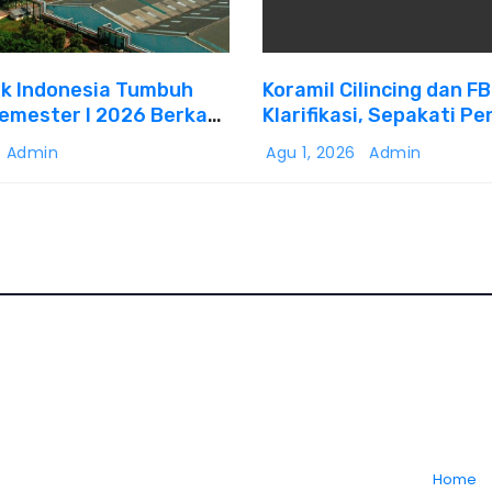
k Indonesia Tumbuh
Koramil Cilincing dan F
Semester I 2026 Berkah
Klarifikasi, Sepakati P
asi Danantara
Persoalan Melalui Dialo
Admin
Agu 1, 2026
Admin
Home