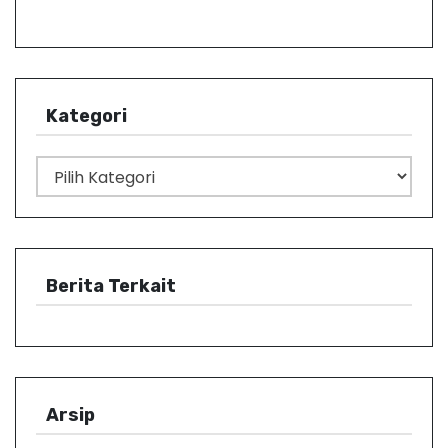
Kategori
K
a
t
e
g
Berita Terkait
o
r
i
Arsip