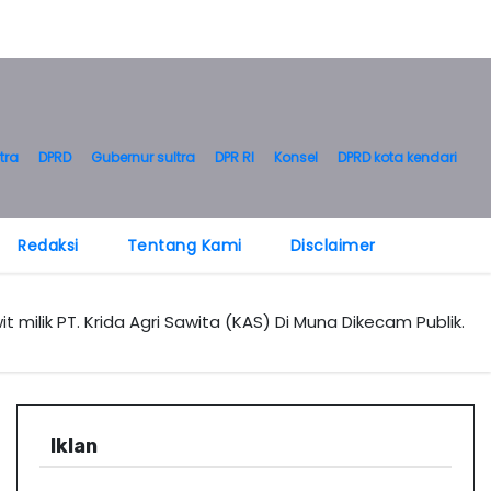
tra
DPRD
Gubernur sultra
DPR RI
Konsel
DPRD kota kendari
Redaksi
Tentang Kami
Disclaimer
milik PT. Krida Agri Sawita (KAS) Di Muna Dikecam Publik.
Iklan